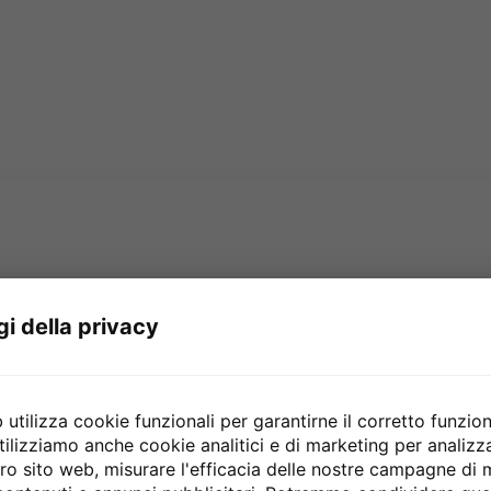
gi della privacy
uistato questo prodotto possono lasciare una recensione.
utilizza cookie funzionali per garantirne il corretto funzio
tilizziamo anche cookie analitici e di marketing per analiz
e stand per microfoni
. Fondata nel 1989, l'azienda è impegnata n
stro sito web, misurare l'efficacia delle nostre campagne di