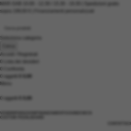
MAR-SAB 10.00 - 12.30 / 15.30 - 19.30 | Spedizioni gratis
sopra 199,00 € | Finanziamenti personalizzati
Seleziona categoria
Cerca
Accedi / Registrati
0
Lista dei desideri
0
Confronta
0
oggetti
€
0,00
Menu
0
oggetti
€
0,00
Scopri i prodotti
VENDI
RIPARAZIONI
FINANZIAMENTI
SOUNDCHECK
CUSTOM PEDALBOARD
CONTATTACI