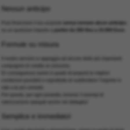
Nessun anticipo
Puoi finanziare il tuo acquisto
senza versare alcun anticipo
,
su un qualsiasi importo a
partire da 350 fino a 10.000 Euro
.
Formule su misura
Il nostro servizio si appoggia ad alcune delle più importanti
compagnie di credito al consumo.
Di conseguenza siamo in grado di proporti le migliori
condizioni possibili e soprattutto di suddividere l’importo in
rate a te più comode.
Per questo, per ogni prodotto, troverai 3 esempi di
rateizzazione spiegati anche nel dettaglio!
Semplice e immediato!