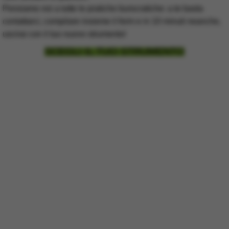
Pensiamo noi a tutte le pratiche burocratiche: a te basta
contattarci, compilare insieme il form e in 10 minuti neanche,
uscirai con il tuo nuovo strumento!
SCEGLI IL TUO STRUMENTO