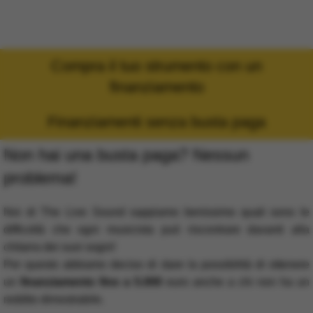
Finanziamenti personalizzati
Home
Finanziamenti personalizzati
Compra il tuo strumento con un
finanziamento
Finanziamenti senza busta paga
Non hai una busta paga? Nessun
problema!
Noi di The Live Sound sappiamo benissimo quali sono le
difficoltà che ogni musicista può riscontrare davanti alla
chitarra dei suoi sogni!
Per questo abbiamo deciso di dare la possibilità di ottenere
un
finanziamento fino a 5.000
euro anche a chi non ha un
reddito dimostrabile.