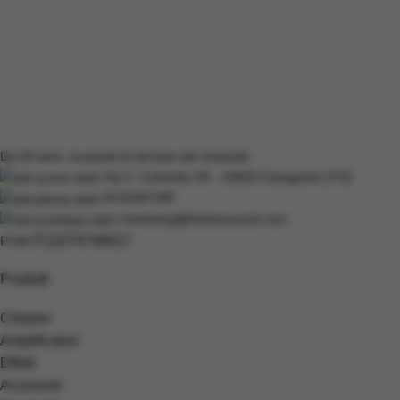
Da 20 anni, musicisti al servizio dei musicisti
Via C. Colombo 93 - 10020 Cavagnolo (TO)
0115367185
marketing@thelivesound.com
IT11074740017
P.IVA
Prodotti
Chitarre
Amplificatori
Effetti
Accessori