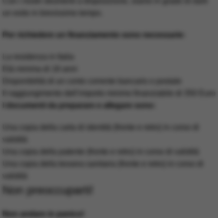
Con i nostri strumenti a disposizione, siamo in grado di darti
un esito in brevissimo tempo.
Per richiedere un finanziamento sono necessarie:
La residenza in Italia
Età minima di 18 anni
Disponibilità di un conto corrente bancario o postale
Il raggiungimento dell’importo minimo finanziabile di 350 Euro
I documenti da preparare e allegare sono:
Una copia della carta di identità (fronte e retro) in corso di
validità
Una copia della patente (fronte e retro) in corso di validità
Una copia della tessera sanitaria (fronte e retro) in corso di
validità
Non preoccuparti!
Non andare in panico!