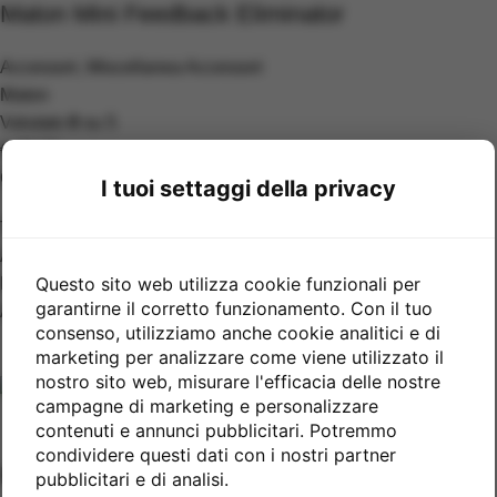
Maton Mini Feedback Eliminator
Accessori
,
Miscellanea Accessori
Maton
Valutato
0
su 5
€
35,00
Caratteristiche:
I tuoi settaggi della privacy
Tappo anti-feedback con logo Maton
Adatto per chitarre acustiche Maton modello Mini
Questo sito web utilizza cookie funzionali per
Diametro: 90 mm
garantirne il corretto funzionamento. Con il tuo
Aggiungi al carrello
consenso, utilizziamo anche cookie analitici e di
marketing per analizzare come viene utilizzato il
nostro sito web, misurare l'efficacia delle nostre
campagne di marketing e personalizzare
contenuti e annunci pubblicitari. Potremmo
condividere questi dati con i nostri partner
Maton Feedback Buster 100mm
pubblicitari e di analisi.