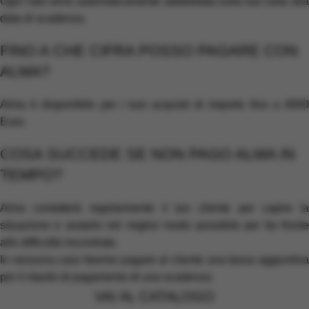
Ogni rata verrà automaticamente addebitata sulla tua carta alla
data di scadenza.
FINO A CHE CIFRA POSSO PAGARE CON
ALMA?
Alma è disponibile per i tuoi acquisti di importo fino a 4000
Euro.
COSA SUCCEDE SE NON PAGO ALMA IN
TEMPO?
Alma contatterà regolarmente il tuo cliente per capire la
situazione e aiutarlo nel miglior modo possibile per far fronte
alle difficoltà riscontrate.
In nessuna caso faremo pagare al cliente una tassa aggiuntiva
per il ritardo di pagamento di una scadenza.
VAI AL CATALOGO