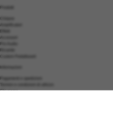
Prodotti
Chitarre
Amplificatori
Effetti
Accessori
Pro Audio
Ricambi
Custom Pedalboard
Informazioni
Pagamenti e spedizioni
Termini e condizioni di utilizzo
Chi siamo
Finanziamenti personalizzati
Alma
Vendi la tua chitarra