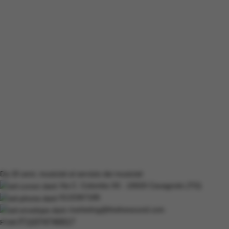
Da 20 anni, musicisti al servizio dei musicisti
Via C. Colombo 93 - 10020 Cavagnolo (TO)
0115367185
marketing@thelivesound.com
IT11074740017
P.IVA