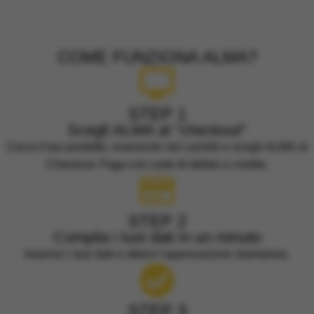
Alma
Home
Alma
COME FUNZIONA ALMA?
STEP 1
Scegli ALMA al "checkout"
Cerca il tuo prodotto, inseriscilo nel carrello e scegli ALMA al
Checkout. Paga con carte di debito o credito.
STEP 2
Compila i tuoi dati in un minuto
Inserisci i tuoi dati e ottieni l’approvazione istantanea.
STEP 3