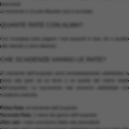
bancomat.
Al momento il circuito Maestro non è accetato.
QUANTE RATE CON ALMA?
Con Scalapay puoi pagare i tuoi acquisti in due, tre o quattro
rate mensili a zero interessi.
CHE SCADENZE HANNO LE RATE?
Al momento dell’acquisto verrà immediatamente addebitata la
prima rata (pari ad un terzo o un quarto del valore totale
dell’acquisto). Le successive rate verranno addebitate con
scadenza mensile.
Prima Rata
: al momento dell’acquisto
Seconda Rata
: 1 mese dal giorno dell’acquisto
Altre rate
: i mesi successivi dalle rate precedenti