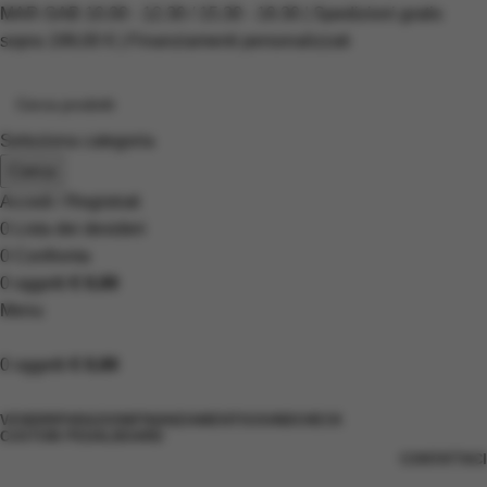
MAR-SAB 10.00 - 12.30 / 15.30 - 19.30 | Spedizioni gratis
sopra 199,00 € | Finanziamenti personalizzati
Seleziona categoria
Cerca
Accedi / Registrati
0
Lista dei desideri
0
Confronta
0
oggetti
€
0,00
Menu
0
oggetti
€
0,00
Scopri i prodotti
VENDI
RIPARAZIONI
FINANZIAMENTI
SOUNDCHECK
CUSTOM PEDALBOARD
CONTATTACI