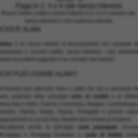
Paga in 2, 3 o 4 rate senza interessi
Ricevi l’ordine subito e dividi l’importo in 2, 3 o 4 comode rate,
senza interessi e con scadenza mensile.
COS’È ALMA
Alma
è un nuovo metodo di finanziamento che consente di
acquistare e ricevere subito, senza interessi, i tuoi strumenti
musicali preferiti pagando in tre comode rate mensili.
CHI PUÒ USARE ALMA?
Chiunque può utilizzare Alma a patto che sia in possesso di
una qualsiasi delle principali
carte di credito
e di debit
rilasciata in Italia, Francia e Germania, Spagna, Lussemburgo,
Austria, Olanda, Belgio, Irlanda, Portogallo e purché siano
appartenenti ai circuiti Visa, Mastercard e American Express.
Accettiamo anche le principali
carte
prepagate
, inclus
Postepay e Postepay Evolution e
carte
di
debito
come