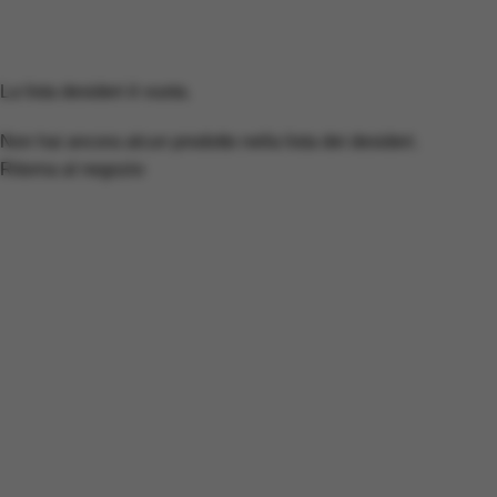
Wishlist
Home
Wishlist
La lista desideri è vuota.
Non hai ancora alcun prodotto nella lista dei desideri.
Ritorna al negozio