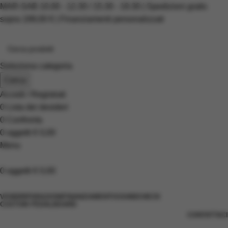
MAR-SAB 10.00 - 12.30 / 15.30 - 19.30 | Spedizioni gratis
sopra 199,00 € | Finanziamenti personalizzati
Seleziona categoria
Cerca
Accedi / Registrati
0
Lista dei desideri
0
Confronta
0
oggetti
€
0,00
Menu
0
oggetti
€
0,00
Scopri i prodotti
VENDI
RIPARAZIONI
FINANZIAMENTI
SOUNDCHECK
CUSTOM PEDALBOARD
CONTATTACI