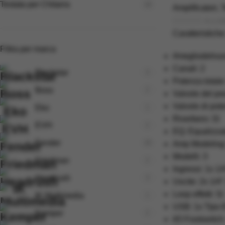
Testata per Chitarra
18
Amplificatori
,
T
€
1.10
Caratteristiche
Filtra per marca
#megliodelnu
Canali: 2
Blackstar
3
Potenza total
Boss
2
Valvole del p
Valvole di pot
Eko
1
Riverbero: Sì
EVH
2
EQ: Equalizza
Fender
10
Amp Modeling:
Modelli: 3
Friedman
2
Ingressi: 1x 1/
Headrush
3
Uscite: 2x 1/4
Loop effetti: Si
IK Multimedia
1
USB: 1x Tipo 
Kemper
2
I/O Footswitch: