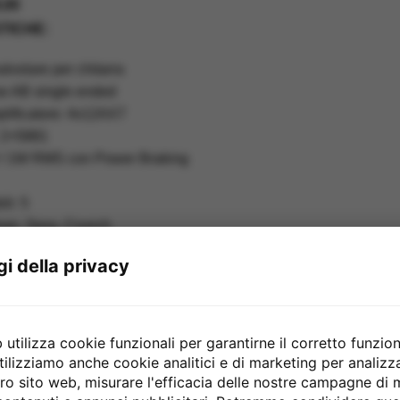
,00
TICHE:
alvolare per chitarra
se AB single ended
lificatore: 4x12AX7
: 2×5881
 / 1W RMS con Power Braking
li: 5
ean, Sexy, Crunch
ad 1, Lead 2
gi della privacy
: Bassi, Medi, Alti
egrato
erie e parallelo
 Amp Jack 6,3 mm
utilizza cookie funzionali per garantirne il corretto funzio
witch: Jack 6,3 mm
tilizziamo anche cookie analitici e di marketing per analiz
stro sito web, misurare l'efficacia delle nostre campagne di
t: Sì