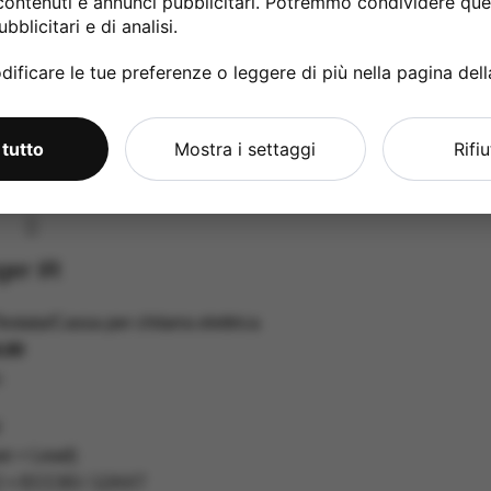
contenuti e annunci pubblicitari. Potremmo condividere ques
80 x 230 x 165 mm
bblicitari e di analisi.
ificare le tue preferenze o leggere di più nella pagina del
 tutto
Mostra i settaggi
Rifi
ger IR
estata/Cassa per chitarra elettrica
,00
:
an + Lead)
2 × ECC83 / 12AX7