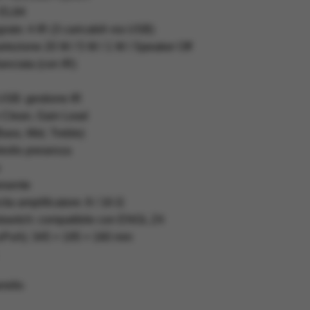
× EL84
rato: 4 IR (3 caricabili via USB)
lezione 20 W / 5 W / 1 W / Speaker Off
anciata (con IR)
SB: gestione IR
n Clean, Gain Lead
ass, Mid, Treble)
rollo presenza
resente
ta amplificatore: 8 / 16 Ω
ootswitch: compatibile con ENGL Z4
xPxA): 345 × 195 × 160 mm
rello