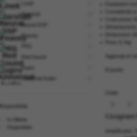
Line6
2
Footswitch inc
Connettività a
Marshall
14
Costruzione: M
Neural DSP
4
Alimentazione
Dimensioni: 4
Peavey
1
Peso: 6,7kg
PRS
1
Aggiungi al car
Red Sound
7
Supro
2
Esaurito
Universal Audio
3
Usato
Disponibilità
Cicognani 
In Offerta
Disponibile
Amplificatori
,
T