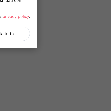
ti dati con i
la
privacy policy
.
uta tutto