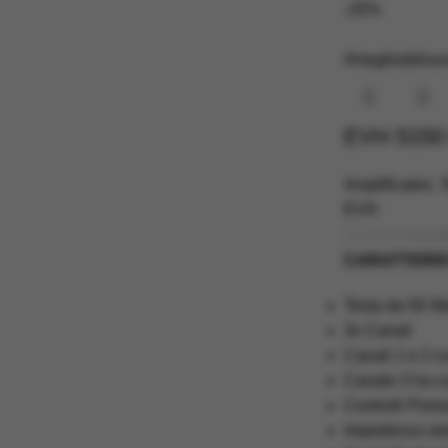
-25%
#megliodelnu
EVH 5150 
Amplificatori
,
T
EVH
€
1.32
CARATTERIS
Testa da 50 Wa
3x Canali
Canali 1 e 2 co
Canale 3 ha co
Controlli Prese
Impedenza sele