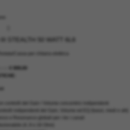
ovo
III STEALTH 50 WATT 6L6
estata/Cassa per chitarra elettrica
€
999,00
9,00
TICHE:
tt
n controlli del Gain / Volume concentrici indipendenti
ntrolli indipendenti del Gain, Volume ed EQ (bassi, medi e alti)
nce e Resonance globali per i tre i canali
zionabile (4, 8 o 16 Ohm)