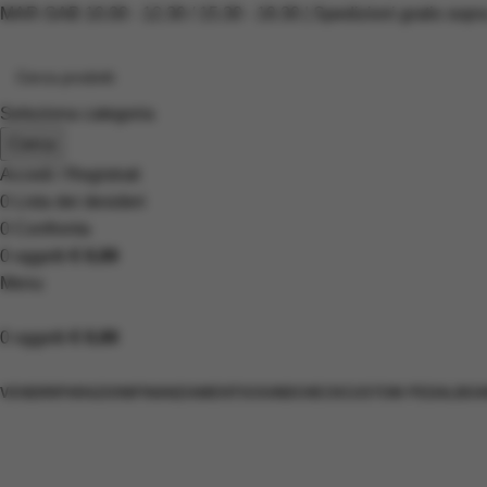
MAR-SAB 10.00 - 12.30 / 15.30 - 19.30 | Spedizioni gratis sopr
Seleziona categoria
Cerca
Accedi / Registrati
0
Lista dei desideri
0
Confronta
0
oggetti
€
0,00
Menu
0
oggetti
€
0,00
Scopri i prodotti
VENDI
RIPARAZIONI
FINANZIAMENTI
SOUNDCHECK
CUSTOM PEDALBOA