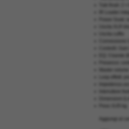
Tubi finali: 2 
IR Loader integ
Power Soak: se
Uscita XLR bil
Uscita cuffie
Connessione U
Controlli: Gai
EQ: 3 bande (B
Presence: cont
Master volume
Loop effetti: p
Impedenza usci
Interruttore f
Dimensioni (L
Peso: 6,05 kg
Aggiungi al car