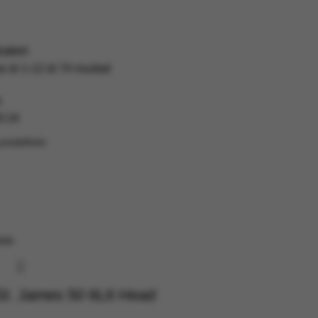
catori
 di 1-12 di 74 risultati
i
8
24
ovo
St. James 50 6L6 Head