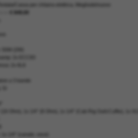
estata/Cassa per chitarra elettrica
,
Megliodelnuovo
€
849,00
9,00
:
ovo
e: 50W (2W)
reamp: 2x ECC83
enza: 2x 6L6
tore a 3 bande
 Sì
4″
″ (16 Ohm), 1x 1/4″ (8 Ohm), 1x 1/4″ (Cab Rig Out/cCuffie), 1x 
B
 1x 1/4″ (canale, voce)