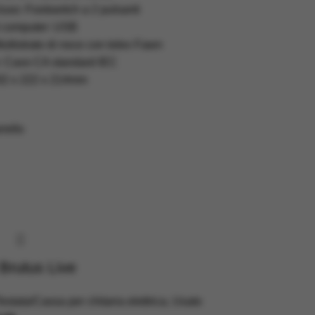
luso: Footswitch a 2 pulsanti
l computer: USB
ultistrato di noce con tolex Fawn
: Cavo CA standard IEC
02 x 222 x 214mm
rello
Brutus Live
estata/Cassa per chitarra elettrica
,
Usato