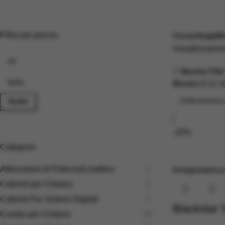
Amplificatori
Filtra per prezzo
Home
Amplifi
Visualizzazione
Mostra Filtr
Mostra
9
12
1
FILTRA
-23%
Categoria
Attenuatore di Potenza/Loadbox
1
#megliodelnu
Cabinet per Chitarra
3
Cabinet Per Sistemi Digitali
4
Blackstar 
Combo per Chitarra
20