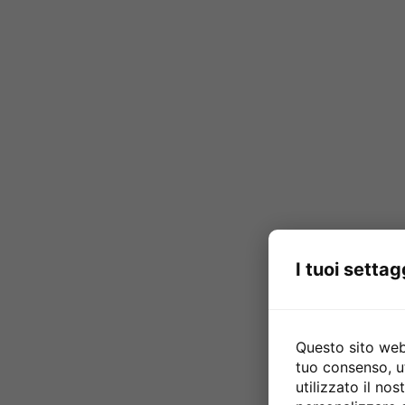
I tuoi settag
Questo sito web 
tuo consenso, u
utilizzato il no