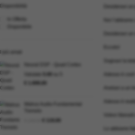
Disponibilità
Desideravi un 
In Offerta
Noi l’abbiamo c
Disponibile
Desideravi un 
Eccolo!
I più amati
Sognavi la tot
Neural DSP - Quad Cortex
Valutato
5.00
su 5
Adesso è così!
€
1.699,00
Anelavi a un tr
Adesso è realt
Walrus Audio Fundamental
Tremolo
Volevi liberarti
€
119,00
€
149,00
Lo abbiamo fatt