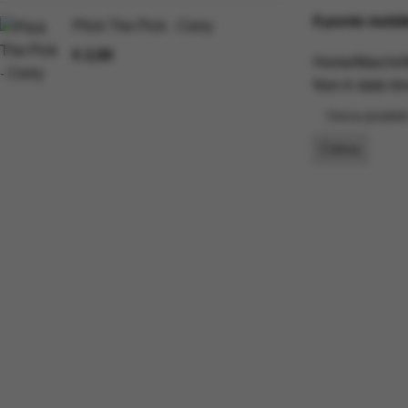
Il ponte mobil
Plick The Pick - Cerry
€
2,00
Home
Marchi
Non è stato tr
Cerca