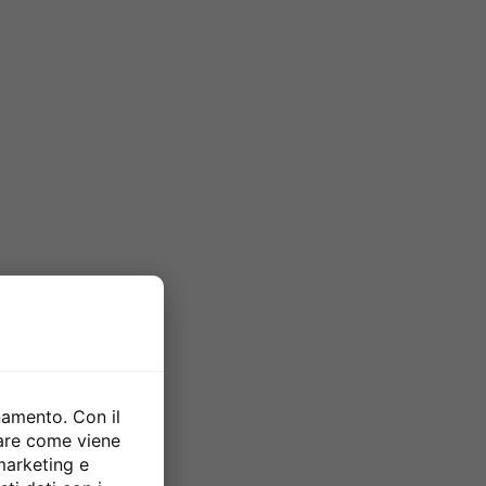
namento. Con il
zare come viene
 marketing e