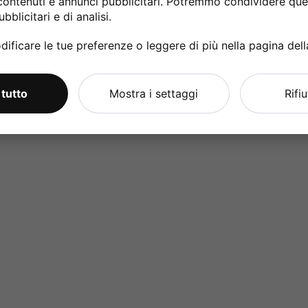
contenuti e annunci pubblicitari. Potremmo condividere ques
bblicitari e di analisi.
ificare le tue preferenze o leggere di più nella pagina del
 tutto
Mostra i settaggi
Rifi