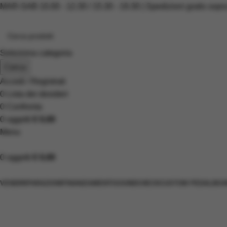
MAR-SAB 10.00 - 12.30 / 15.30 - 19.30 | Spedizioni gratis sopr
Seleziona categoria
Cerca
Accedi / Registrati
0
Lista dei desideri
0
Confronta
0
oggetti
€
0,00
Menu
0
oggetti
€
0,00
Scopri i prodotti
VENDI
RIPARAZIONI
FINANZIAMENTI
SOUNDCHECK
CUSTOM PEDALBOA
Vegatrem