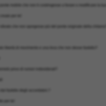
ponte mobile che non ti costringesse a forare o modificare la tu
reato per te!
vibrato che non sporgesse più del ponte originale della chitarra
ale libertà di movimento e una leva che non desse fastidio?
emolo privo di rumori indesiderati?
à!
 dal fastidio degli accordatori.?
o per te!