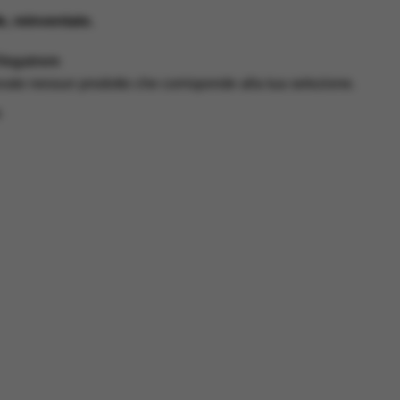
e, reinventato.
Vegatrem
ovato nessun prodotto che corrisponde alla tua selezione.