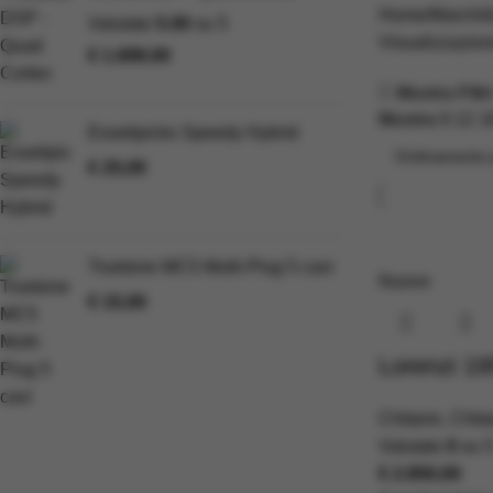
Home
Marchi
Valutato
5.00
su 5
Visualizzazione
€
1.699,00
Mostra Filtr
Mostra
9
12
1
Essetipicks Speedy Hybrid
€
25,00
Truetone MC5 Multi-Plug 5 cavi
Nuovo
€
15,00
Lorenzi 19
Chitarre
,
Chita
Valutato
0
su 
€
2.850,00