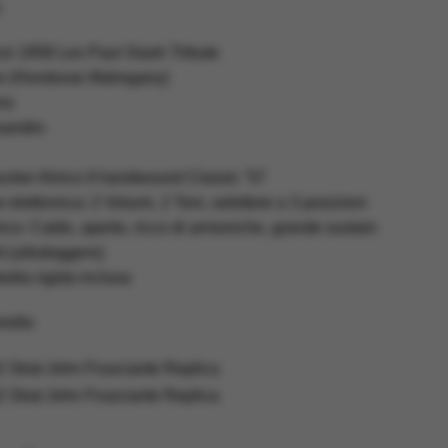
:
zi 1958 Les Paul Slash Tribute
o (Honduras Mahogany)
no
ssandro
cker Alnico II handwound Classic ’57
elettronica: 2 Volumi, 2 Toni, selettore a 3 posizioni
rico: Caldo, aperto, ricco di armoniche, grande sustain
t (ultraleggero)
odia rigida inclusa
rello