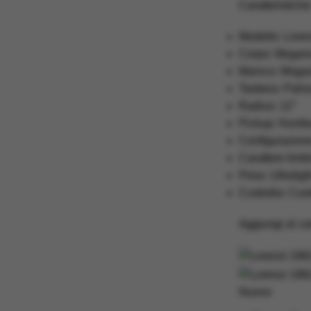
Caratteristiche
Modello: Loren
Corpo: Mogan
Manico: Moga
Tastiera: Pali
Radius: 12″
Pickup: Humbu
Configurazione 
Carattere timb
Peso: Ultraligh
Custodia: Cust
Aggiungi al car
Nuovo