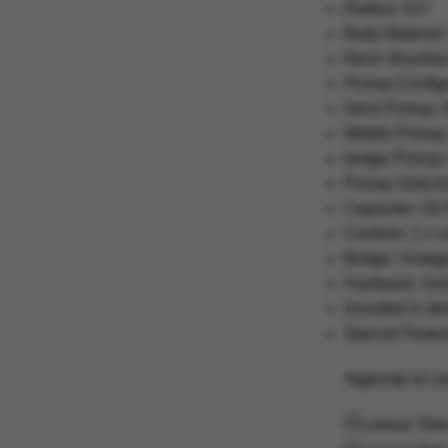
Radius: 9,5″
Body Material:
Neck: Brazilia
Pickup Configu
Neck Pickup: 
Middle Pickup
bridge Pickup
Pickup Selecto
Capacitor: Oil
Controls: 1 x 
Bridge: Vintag
Hardware: Gol
Included in del
Special Featur
Aggiungi al car