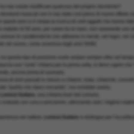
 ha mai voluto modificare qualcosa del proprio strumento?
strumenti musicali non è mai stato così pieno di nuove offerte co
questi anni si è notata la ricerca di certi oggetti che hanno fatto
are indietro di 50 anni, per avere tra le mani, non solamente un
vesse le caratteristiche che abbiamo in mente, nei legni, nei co
te nel suono, come avveniva negli anni 50/60.
ha questo tipo di passione vuole andare sempre oltre nel tempo
ccia una “certa” chitarra per la prima volta, si deve capire che 
ando, ancora prima di suonarla.
za di anni passati in mezzo a chitarre, liutai, chitarristi, concer
vato “quella che stavo cercando”, ma vorrebbe averla.
Lorenzi Guitars
, una chitarra fuori dal comune.
 costruita con cura e precisione, utilizzando solo i migliori mater
perienza nel settore,
Lorenzi Guitars
si distingue per l’eccelle