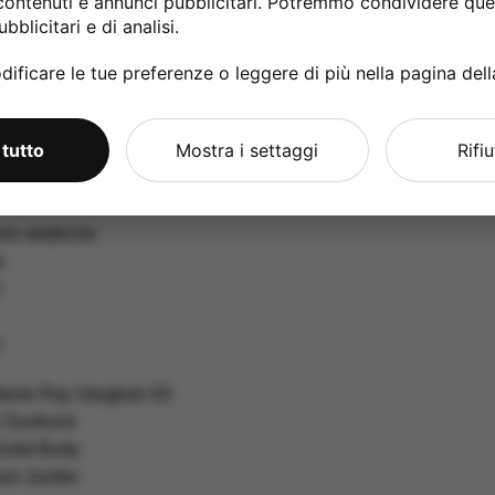
contenuti e annunci pubblicitari. Potremmo condividere ques
bblicitari e di analisi.
ificare le tue preferenze o leggere di più nella pagina del
 tutto
Mostra i settaggi
Rifi
itars Artist 63 Vaughan
rre elettriche
s
5
:
Stevie Ray Vaughan 63
e Sunburst
Solid Body
ium Jumbo