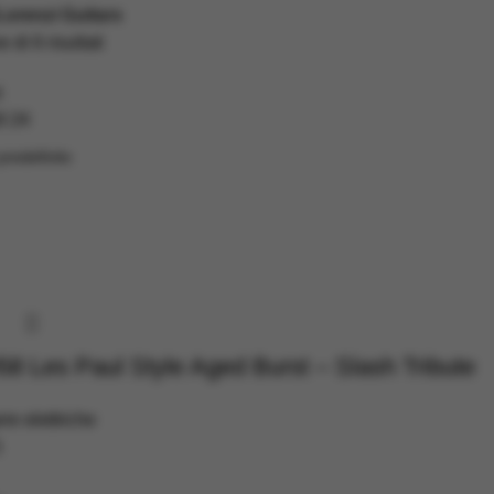
Lorenzi Guitars
 di 6 risultati
i
8
24
58 Les Paul Style Aged Burst – Slash Tribute
rre elettriche
5