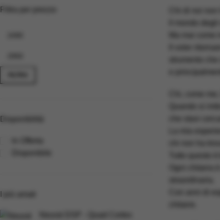
Filtra per prezzo
Chi di noi non
Il mondo degli 
Ma mai come in 
Il voler ritorn
strumento che a
e principalmen
FILTRA
Chi, come me, 
Quando si imbra
che stavi cerc
Disponibilità
La mia esperien
In Offerta
chi non ha tro
Disponibile
Tutto questo è
Ogni chitarra è
straordinaria.
Con anni di es
I più amati
chitarre.
Neural DSP - Quad Cortex