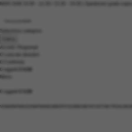
MAR-SAB 10.00 - 12.30 / 15.30 - 19.30 | Spedizioni gratis sopr
Seleziona categoria
Cerca
Accedi / Registrati
0
Lista dei desideri
0
Confronta
0
oggetti
€
0,00
Menu
0
oggetti
€
0,00
Scopri i prodotti
VENDI
RIPARAZIONI
FINANZIAMENTI
SOUNDCHECK
CUSTOM PEDALBOA
Lorenzi Guitars