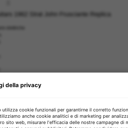
itars 1962 Strat John Frusciante Replica
rre elettriche
s
5
:
sandro C Shape
gi della privacy
o
3x Handwood Blues 63
y Relic
utilizza cookie funzionali per garantirne il corretto funzio
ight
tilizziamo anche cookie analitici e di marketing per analiz
stro sito web, misurare l'efficacia delle nostre campagne di
rello