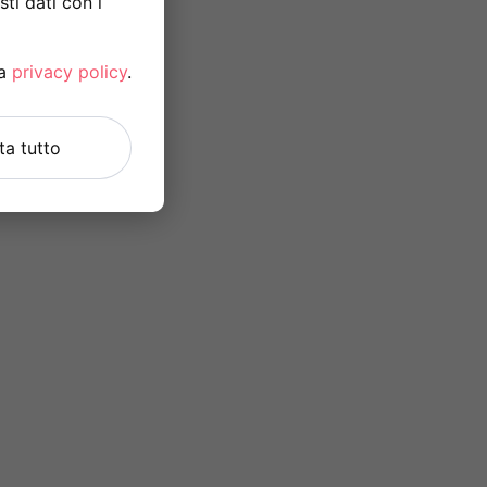
ti dati con i
la
privacy policy
.
uta tutto