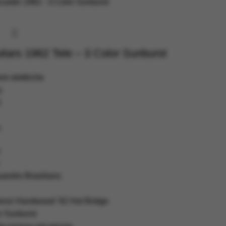
itars 1962 Tele – 3 Color Sunburst
rre elettriche
s
5
:
ssandro Brasiliano
renzi Handwood ’62 Hot Bridge
r Sunburst