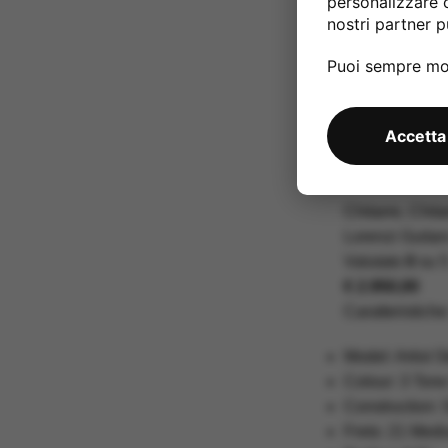
personalizzare 
nostri partner pu
Puoi sempre mod
Nuovo
Accetta
Lorenzi Gu
Chitarre
,
Chita
Lorenzi Guitar
Valutato
0
su 
€
2.950,00
Caratteristiche
Model: Artist 
Colour: 3 Ton
Construction: 
Frets: 21 Med