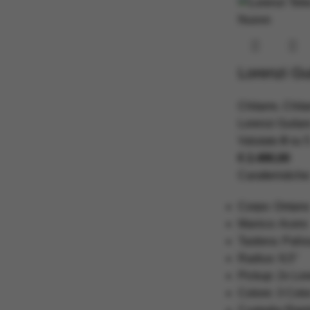
Nuovo
Lorenzi Gu
Chitarre
,
Chita
Lorenzi Guitar
Valutato
0
su 
€
2.490,00
Caratteristiche
Corpo: Ontano
Manico: Acero
Tastiera: Pali
Radius: 9,5″
Pickup: 2x Lo
Colore: 3 Colo