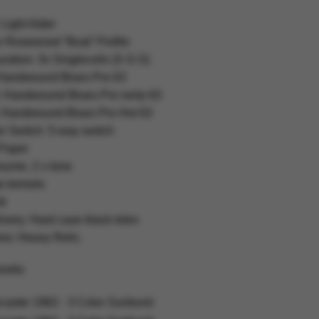
 Light Alder
n Rosewood “Boat” Profile
ration: 3x Singlecoils (S-S-S)
Handwound Blues Pro 63
: Handwound Blues Pro rw/rp 63
: Handwound Blues Pro Hot 63
r Switch: 5-way switch
 Paper
voume, 2 x tone
e tremolo
d
ivery: Hard case black tolex
es: Heavy Relic.
rello