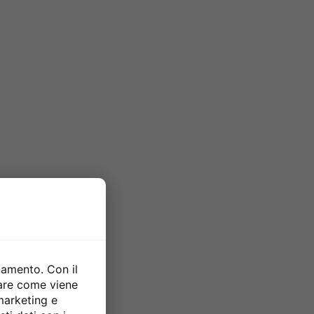
namento. Con il
zare come viene
 marketing e