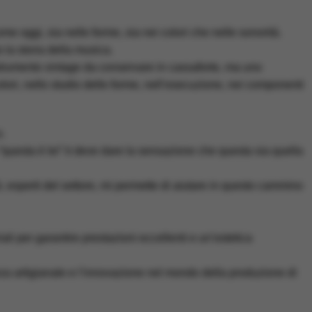
me oggi, sia nelle forme, sia nei colori che nelle sonorità.
 la storia della musica.
o strumento vintage da conservare in cassaforte, ma uno
lori, nello studio delle forme, nell’esecuzione, nei componenti
.
“questa è lei” ti deve dare la sensazione che questa sia quella
ti, esperti del settore, mi permette di aiutare in questo cammino
iali per garantire prestazioni eccellenti e un’estetica
nza artigianale e l’innovazione nel mondo della produzione di