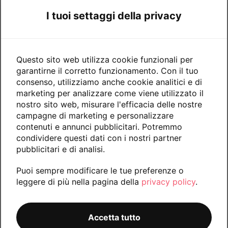
I tuoi settaggi della privacy
Questo sito web utilizza cookie funzionali per
garantirne il corretto funzionamento. Con il tuo
consenso, utilizziamo anche cookie analitici e di
marketing per analizzare come viene utilizzato il
nostro sito web, misurare l'efficacia delle nostre
campagne di marketing e personalizzare
contenuti e annunci pubblicitari. Potremmo
condividere questi dati con i nostri partner
pubblicitari e di analisi.
Puoi sempre modificare le tue preferenze o
leggere di più nella pagina della
privacy policy
.
Accetta tutto