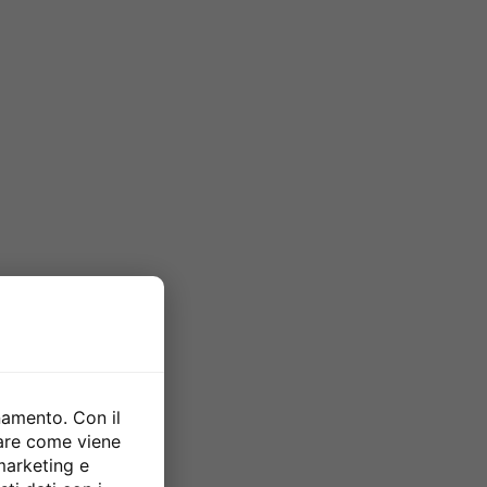
namento. Con il
zare come viene
 marketing e