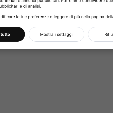
contenuti e annunci pubblicitari. Potremmo condividere ques
bblicitari e di analisi.
ificare le tue preferenze o leggere di più nella pagina del
 tutto
Mostra i settaggi
Rifi