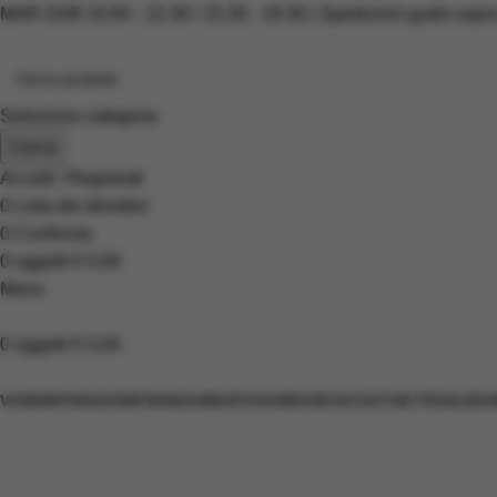
MAR-SAB 10.00 - 12.30 / 15.30 - 19.30 | Spedizioni gratis sopr
Seleziona categoria
Cerca
Accedi / Registrati
0
Lista dei desideri
0
Confronta
0
oggetti
€
0,00
Menu
0
oggetti
€
0,00
Scopri i prodotti
VENDI
RIPARAZIONI
FINANZIAMENTI
SOUNDCHECK
CUSTOM PEDALBOA
Voodoo Lab