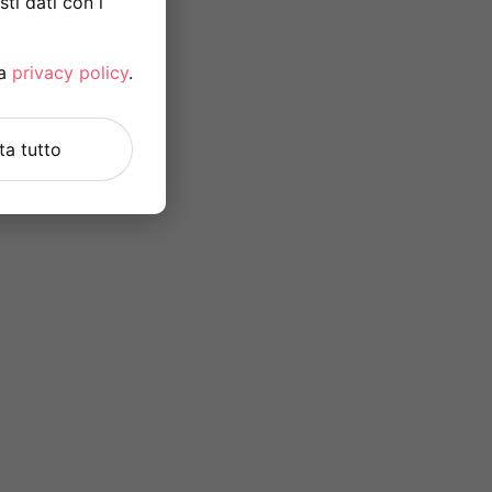
ti dati con i
la
privacy policy
.
uta tutto