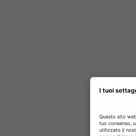
I tuoi settag
Questo sito web 
tuo consenso, u
utilizzato il no