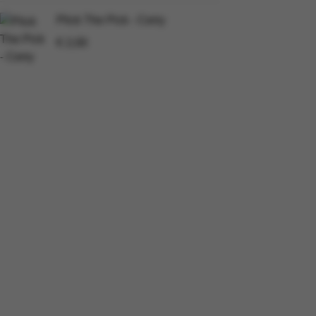
Plick The Pick - Cerry
€
2,00