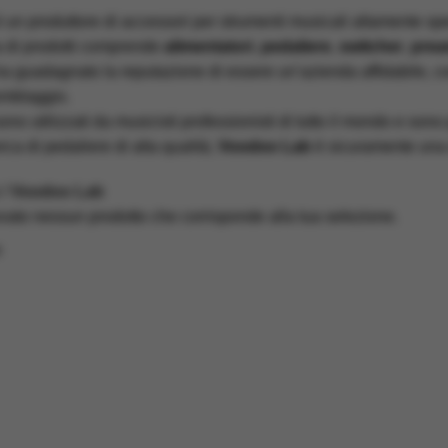
 un produttore di accessori per strumenti musicali altamente speci
 di prodotti comprende
alimentatori
,
pedaliere
,
switcher
,
pream
a guadagnato la reputazione di essere un’azienda affidabile, con 
emblaggio.
 sono utilizzati da musicisti professionisti di tutto il mondo e sono
erca di pedaliere di alta qualità,
Voodoo Lab
è sicuramente una d
Voodoo Lab
ovato nessun prodotto che corrisponde alla tua selezione.