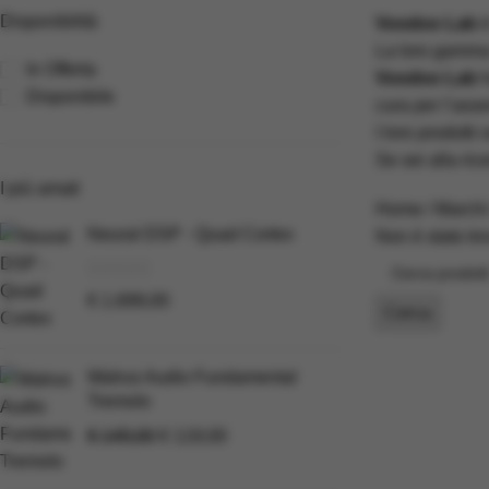
Disponibilità
Voodoo Lab
è
La loro gamma
In Offerta
Voodoo Lab
h
Disponibile
cura per l’ass
I loro prodotti
Se sei alla ric
I più amati
Home
Marchi
Neural DSP - Quad Cortex
Non è stato tr
€
1.699,00
Cerca
Walrus Audio Fundamental
Tremolo
€
149,00
€
119,00