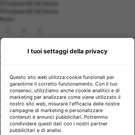
Nuovo
Friedman BE-OD Deluxe
I tuoi settaggi della privacy
Effetti
,
Distorsioni
Friedman
€
289,00
Questo sito web utilizza cookie funzionali per
Caratteristiche:
garantirne il corretto funzionamento. Con il tuo
consenso, utilizziamo anche cookie analitici e di
Versione a 2 canali del famoso pedale overdrive BE-OD
marketing per analizzare come viene utilizzato il
Friedman con controlli midrange
nostro sito web, misurare l'efficacia delle nostre
Il canale superiore utilizza lo stesso circuito del pedale
campagne di marketing e personalizzare
overdrive originale BE-OD
contenuti e annunci pubblicitari. Potremmo
condividere questi dati con i nostri partner
Il canale inferiore è stato modificato da Dave Friedman per un
pubblicitari e di analisi.
guadagno leggermente inferiore