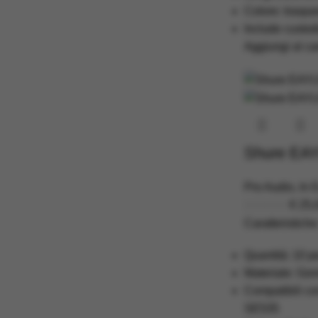
Colore: traspa
Include custodi
Aggiungi al car
Shure EAYL
Pro Audio
,
In 
€
25,
Caratteristiche
Quantità: 10 p
Materiale: G
Compatibili c
SE535