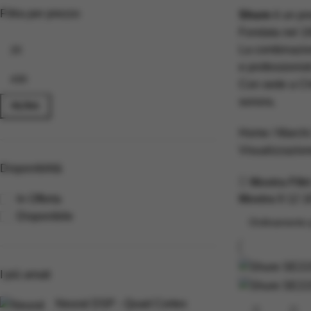
Filtra per prezzo
Shure
è un pro
Fondata nel 19
La combinazion
e professionist
Con sede a C
sonora.
FILTRA
Home
Marchi
Visualizzazione
Disponibilità
Mostra Filtr
In Offerta
Mostra
9
12
1
Disponibile
I più amati
Neural DSP - Quad Cortex