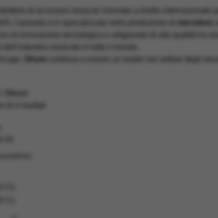
duttore di accessori musicali rinomato a livello internazionale per 
25, l’azienda si è specializzata nella produzione di
microfoni
,
e di innovazione tecnologica e artigianato di alta qualità ha r
i dell’industria musicale in tutto il mondo.
hicago,
Shure
continua a essere un leader nel settore degli stru
Shure
 di 4 risultati
i
8
24