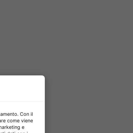
namento. Con il
zare come viene
 marketing e