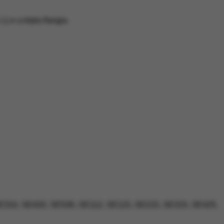
L) e a tripla flangia
 SE310, SE420, SE530, SE112, SE115, SE215, SE315, SE425,