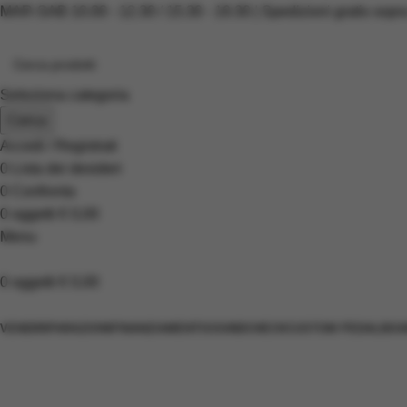
MAR-SAB 10.00 - 12.30 / 15.30 - 19.30 | Spedizioni gratis sopr
Seleziona categoria
Cerca
Accedi / Registrati
0
Lista dei desideri
0
Confronta
0
oggetti
€
0,00
Menu
0
oggetti
€
0,00
Scopri i prodotti
VENDI
RIPARAZIONI
FINANZIAMENTI
SOUNDCHECK
CUSTOM PEDALBOA
Shure