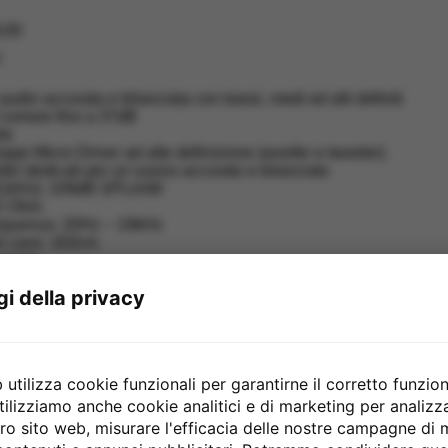
,00
:
udio accurata e bilanciata con bassi, medi ed alti definiti
 rumore fino a 37dB
le
oppi Micro Driver ad alte definizione (woofer e tweeter)
er dedicati per un suono accurato e bilanciato
(@1kHz): 109dB SPL/mW
2 Ohm
requenza: 20Hz – 19kHz
l cavo: 163cm
arente
asporto, adattatore 1/4″ e kit inserti inclusi
gi della privacy
rello
utilizza cookie funzionali per garantirne il corretto funzio
tilizziamo anche cookie analitici e di marketing per analiz
stro sito web, misurare l'efficacia delle nostre campagne di