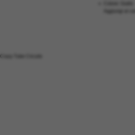
Colore: Giallo
Aggiungi al car
Crazy Tube Circuits