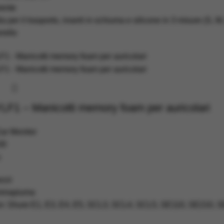
rente
a per il trasporto, inserti in schiuma e silicone in 3 misure (S, M, 
rello
F1 – Manicotti memory foam per auricolari
Ear Monitor
00
:
ezzi
ommapiuma
on: Shure E1, E3, E4, E5, SCL3, SCL4, SCL5, SE110, SE210,