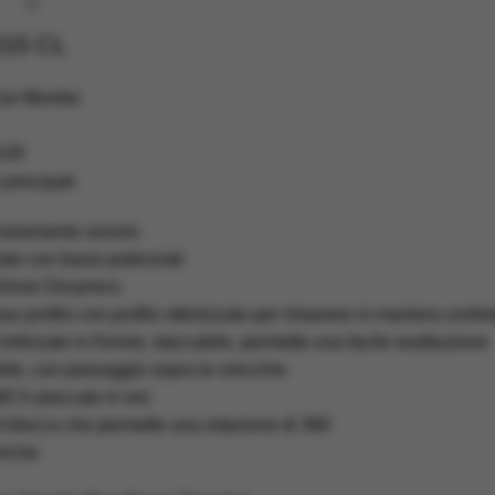
215 CL
Ear Monitor
,00
 principali
isolamento sonoro
ato con bassi potenziati
Driver Dinamico
so profilo con profilo ottimizzato per rimanere in maniera confor
nforzato in Kevlar, staccabile, permette una facile sostituzione
le, con passaggio sopra le orecchie
CX placcato in oro
blocco che permette una rotazione di 360
niche