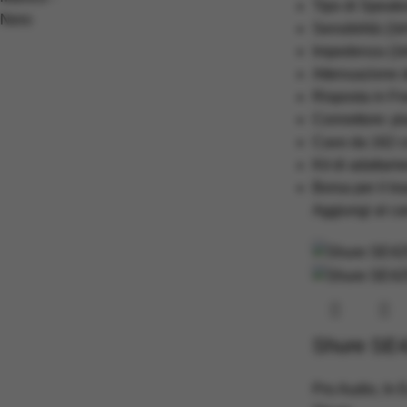
Tipo di Speake
Sensibilità (
Impedenza (1k
Attenuazione d
Risposta in Fr
Connettore: pla
Cavo da 162 cm
Kit di adattam
Borsa per il tr
Aggiungi al car
Shure SE
Pro Audio
,
In 