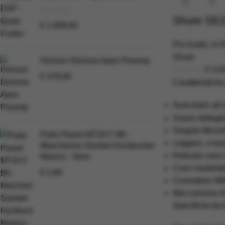
Shure SE
€
1.699,00
Pro Audio
,
In 
Shure
Horizon Devices Apex Preamp
€
119
€
379,00
Caratteristiche
Auricolare ad 
Suono dettagli
Singolo Micro
Parts Planet MT20 F BK -
Leggero, a bas
Mascherina Slanted Humbucker
Robusto cavo ri
Manico - Nero
Cavo modellabi
€
2,90
Connettore MM
Meccanismo di 
Specifiche tec