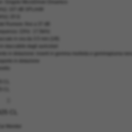
r: Singolo MicroDriver Dinamico
1kHz): 107 dB SPL/mW
Hz): 20 Ω
el Rumore: fino a 37 dB
equenza: 22Hz  17.5kHz
ccato in ora da 3.5 mm (1/8)
 staccabile dagli auricolari
ento in dotazione: inserti in gomma morbida e gommapiuma nera 
asporto in dotazione
rello
425 CL
Ear Monitor