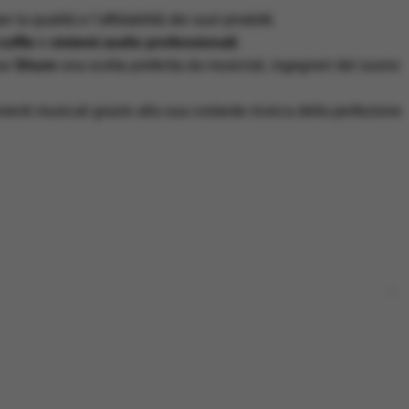
la qualità e l’affidabilità dei suoi prodotti.
cuffie
e
sistemi audio professionali
.
eso
Shure
una scelta preferita da musicisti, ingegneri del suono
menti musicali grazie alla sua costante ricerca della perfezione