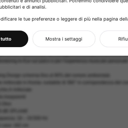
contenuti e annunci pubblicitari. Potremmo condividere ques
535 CL
bblicitari e di analisi.
ificare le tue preferenze o leggere di più nella pagina del
Ear Monitor
,00
:
 tutto
Mostra i settaggi
Rifi
 ad alta definizione
ue woofer ciascuno per un’immagine sonora particolarmente am
Monitoring In-Ear sul palco e per l’esperienza musicale personal
ting Design scherma fino al 90% del rumore ambientale
 rinforzato in Kevlar, ruotabile di 360° in corrispondenza del co
chio è rinforzato
a trasparenti
6 Ohm
119 dB SPL/mW
equenza: 18 – 19.500 Hz
 cavo: 162 cm