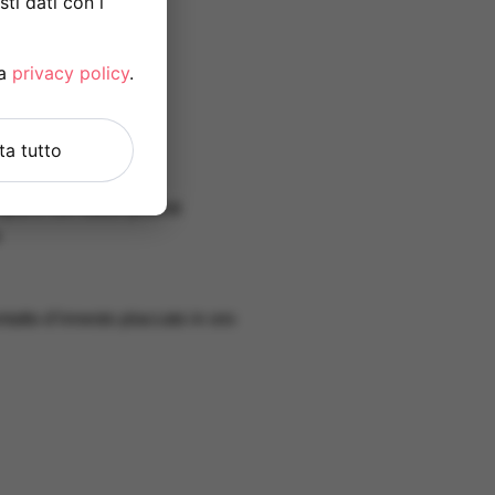
ti dati con i
la
privacy policy
.
uta tutto
pia e con bassi potenti
e
ntatto d’innesto placcato in oro