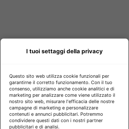
I tuoi settaggi della privacy
Questo sito web utilizza cookie funzionali per
garantirne il corretto funzionamento. Con il tuo
consenso, utilizziamo anche cookie analitici e di
marketing per analizzare come viene utilizzato il
nostro sito web, misurare l'efficacia delle nostre
campagne di marketing e personalizzare
contenuti e annunci pubblicitari. Potremmo
condividere questi dati con i nostri partner
pubblicitari e di analisi.