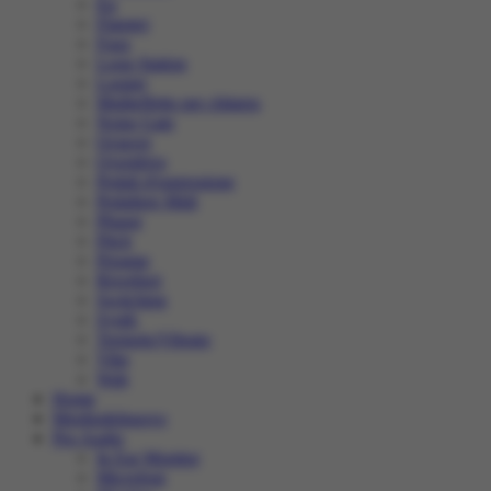
Eq
Flanger
Fuzz
Loop Station
Looper
Multieffetto per chitarra
Noise Gate
Octaver
Overdrive
Pedali d'espressione
Pedaliere Midi
Phaser
Pitch
Preamp
Riverberi
Switching
Synth
Tremolo/Vibrato
Vibe
Wah
Home
Megliodelnuovo
Pro Audio
In Ear Monitor
Microfoni