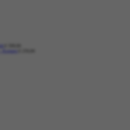
nti
€
599,00
 - Kemper
€
259,00