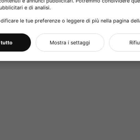
contenuti e annunci pubblicitari. Potremmo condividere ques
bblicitari e di analisi.
ificare le tue preferenze o leggere di più nella pagina del
 tutto
Mostra i settaggi
Rifi