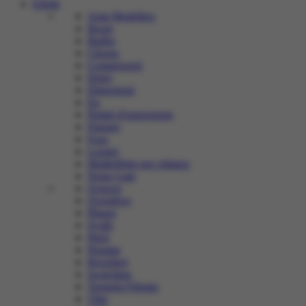
Effetti
Amp Modellers
Boost
Buffer
Chorus
Compressori
Delay
Distorsioni
Eq
Pedali d'espressione
Flanger
Fuzz
Looper
Multieffetto per chitarra
Noise Gate
Octaver
Overdrive
Phaser
Synth
Pitch
Preamp
Riverberi
Switching
Tremolo/Vibrato
Vibe