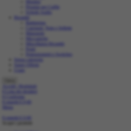
Monitor
Preamp per Cuffie
Schede Audio
Ricambi
Battipenna
Capotasti, Nuts e Sellette
Manopole
Meccaniche
Miscellanea Ricambi
Ponti
Potenziometri e Switches
Senza categoria
Super Offerte
Usato
Cerca
Accedi / Registrati
0
Lista dei desideri
0
Confronta
0
oggetti
€
0,00
Menu
0
oggetti
€
0,00
Scopri i prodotti