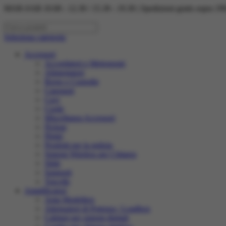
MAR-SAB 10.00 - 12.30 / 15.30 - 19.30 | Spedizioni gratis sopra 199,
Seleziona categoria
Accessori
Accordatori e Metronomi
Alimentatori
Borse e Custodie
Capotasti
Cavi
Corde
Miscellanea Accessori
Pickup
Plettri
Prodotti per la pulizia
Sistemi Wireless per Chitarra
Slide
Supporti
Tracolle
Amplificatori
Amp Modellers
Attenuatori di Potenza / Loadbox
Cabinet per sistemi digitali