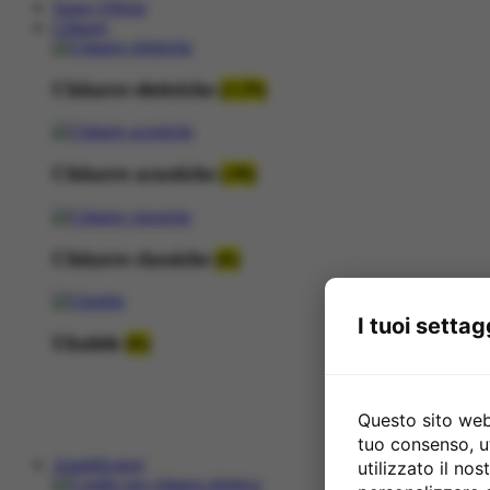
Super Offerte
Chitarre
Chitarre elettriche
(129)
Chitarre acustiche
(38)
Chitarre classiche
(6)
I tuoi settag
Ukulele
(6)
Questo sito web 
tuo consenso, u
Amplificatori
utilizzato il no