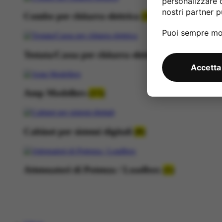
personalizzare 
nostri partner pu
Combo per chitarra elettrica
(36)
Puoi sempre mod
Testata/Cassa per chitarra elettrica
(14)
Accetta
Amp Modellers
(15)
Cabinet per sistemi digitali
(8)
Attenuatori di Potenza / Loadbox
(1)