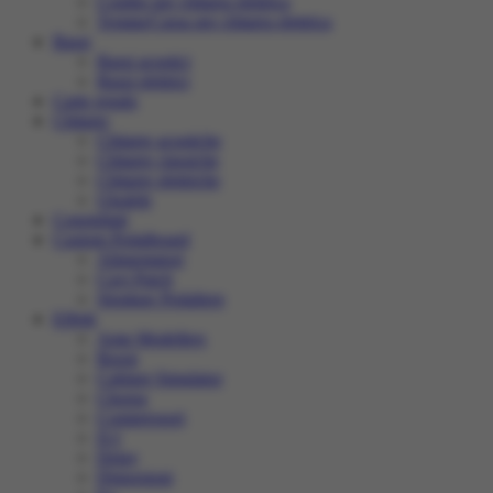
Combo per chitarra elettrica
Testata/Cassa per chitarra elettrica
Bassi
Bassi acustici
Bassi elettrici
Carte regalo
Chitarre
Chitarre acustiche
Chitarre classiche
Chitarre elettriche
Ukulele
Consigliati
Custom Pedalboard
Alimentatori
Cavi Patch
Strutture Pedaliere
Effetti
Amp Modellers
Boost
Cabinet Simulator
Chorus
Compressori
D.I
Delay
Distorsioni