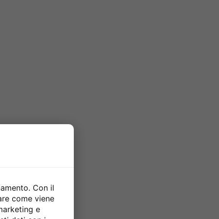
namento. Con il
zare come viene
 marketing e