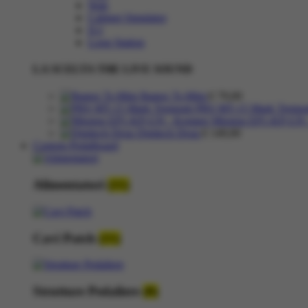
Wah
Cabinet Simulator
D.I
Loop Station
LA SCELTA THE LIVE SOUND
Ibanez Ts-Mini
€
79,00
PRS MT-15 Mark Tremo
Mission EP1-KP-GN
Digitech Drop
€
149,00
Custom Pedalboard
Alimentatori
(11)
Cavi Patch
(11)
Strutture Pedaliere
(8)