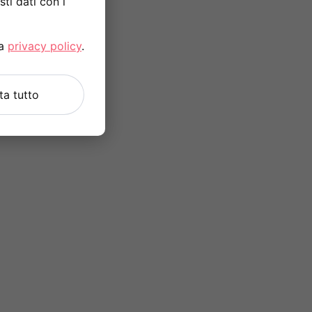
ti dati con i
la
privacy policy
.
uta tutto