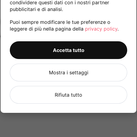
condividere questi dati con i nostri partner
pubblicitari e di analisi.
Mooer Baby Bomb
Puoi sempre modificare le tue preferenze o
leggere di più nella pagina della
privacy policy
.
€
99,00
€
79,00
Accetta tutto
Mostra i settaggi
Rifiuta tutto