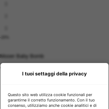
-20%
Mooer Baby Bomb
€
99,00
€
79,00
I tuoi settaggi della privacy
Questo sito web utilizza cookie funzionali per
garantirne il corretto funzionamento. Con il tuo
consenso, utilizziamo anche cookie analitici e di