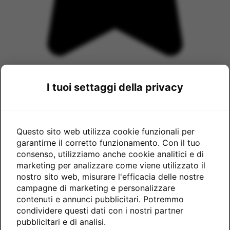
I tuoi settaggi della privacy
Questo sito web utilizza cookie funzionali per
garantirne il corretto funzionamento. Con il tuo
consenso, utilizziamo anche cookie analitici e di
marketing per analizzare come viene utilizzato il
nostro sito web, misurare l'efficacia delle nostre
campagne di marketing e personalizzare
contenuti e annunci pubblicitari. Potremmo
condividere questi dati con i nostri partner
pubblicitari e di analisi.