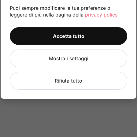
Puoi sempre modificare le tue preferenze o
leggere di più nella pagina della
privacy policy
.
Accetta tutto
Mostra i settaggi
Rifiuta tutto