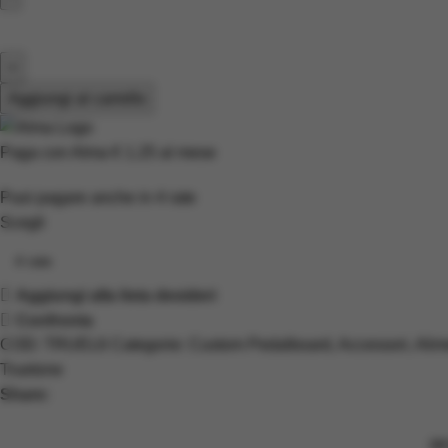
Aggiungi al carrello
Paga con Alma
€ 1.25
al mese
Puoi pagare anche in
4
rate
Scegli
Aggiungi alla lista desideri
Confronta
COD:
TRUEL6
Categorie:
Custom Pedalboard
,
Accessori
,
Alim
Truetone
Share:
DE