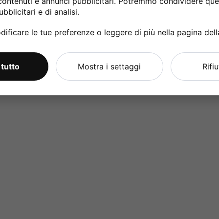
contenuti e annunci pubblicitari. Potremmo condividere ques
bblicitari e di analisi.
ificare le tue preferenze o leggere di più nella pagina del
 tutto
Mostra i settaggi
Rifi
pz