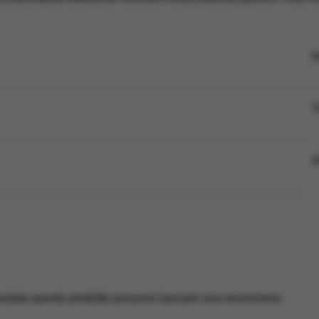
N
T
A
uistato questo prodotto possono lasciare una recensione.