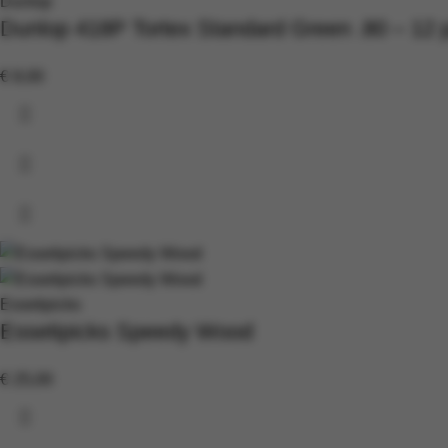
Dunlop
Dunlop 418P Tortex Standard Green .80 – 12 
€
8,00
Essetipicks
Essetipicks Speedy Wood
€
25,00