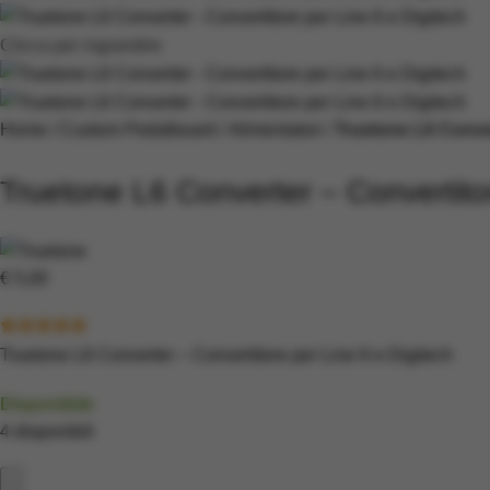
Clicca per ingrandire
Home
Custom Pedalboard
Alimentatori
Truetone L6 Conver
Truetone L6 Converter – Convertitor
€
5,00
Truetone L6 Converter – Convertitore per Line 6 e Digitech
Disponibile
4 disponibili