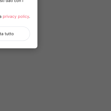
ti dati con i
la
privacy policy
.
uta tutto