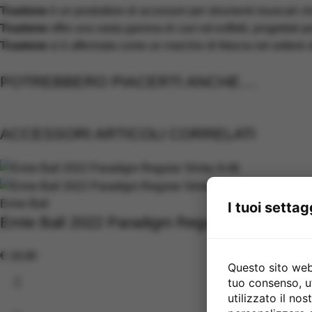
Truetone
è un produttore di accessori per strumenti musicali che 
Truetone
offre una vasta gamma di cavi ed esffetti, progettati pe
Truetone
si è affermata come un marchio di fiducia nel settore 
POTREBBERO PIACERTI ANCHE....
ACCESSORI ARTICOLI CORRELATI
Ernie Ball
I tuoi settag
Ernie Ball 2022 Paradigm Regular Slinky 9-46
€
18,90
Questo sito web 
tuo consenso, u
utilizzato il no