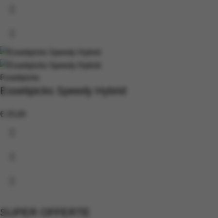
Essetipicks
Essetipicks Speedy Hybrid
€
25,00
SUPER OFFERTE