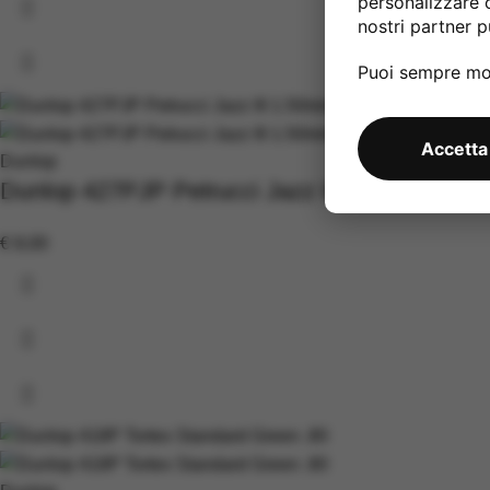
personalizzare 
nostri partner pu
Puoi sempre mod
Accetta
Dunlop
Dunlop 427PJP Petrucci Jazz III 1.50mm – 6 
€
8,00