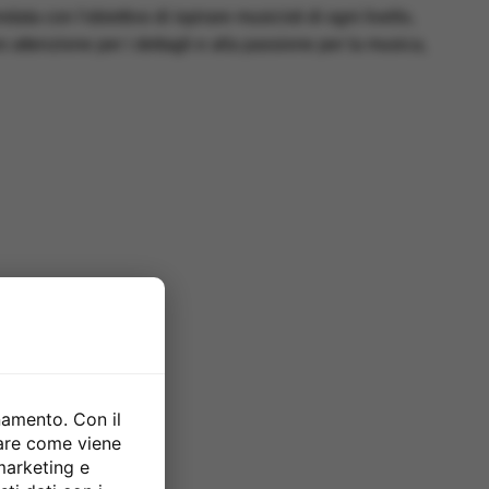
ta con l'obiettivo di ispirare musicisti di ogni livello,
ro attenzione per i dettagli e alla passione per la musica,
namento. Con il
zare come viene
 marketing e