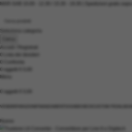
MAR-SAB 10.00 - 12.30 / 15.30 - 19.30 | Spedizioni gratis sopr
Seleziona categoria
Cerca
Accedi / Registrati
0
Lista dei desideri
0
Confronta
0
oggetti
€
0,00
Menu
0
oggetti
€
0,00
Scopri i prodotti
VENDI
RIPARAZIONI
FINANZIAMENTI
SOUNDCHECK
CUSTOM PEDALBOA
Nuovo