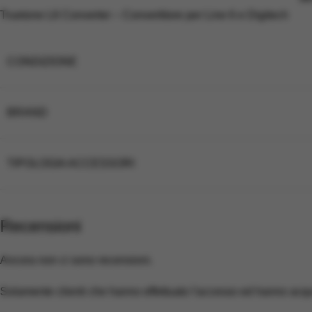
Truetone L6 Converter – Convertitore per Line 6 e Digitech
CONDIZIONE
BRAND
TIPOLOGIA ACCESSORI
Recensioni
Ancora non ci sono recensioni.
Solamente clienti che hanno effettuato l'accesso ed hanno acq