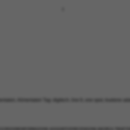
entatori
,
Alimentatori
Tag:
digitech
,
line 6
,
one spot
,
truetone ada
SCRIZIONE
INFORMAZIONI AGGIUNTIVE
RECENSIONI (0)
CIRCA TRUET