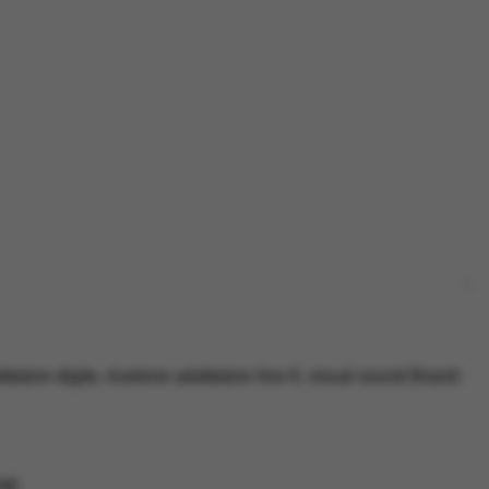
ttatore digite
,
truetone adattatore line 6
,
visual sound
Brand:
ONE