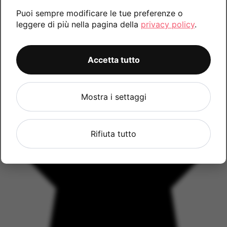
Puoi sempre modificare le tue preferenze o
leggere di più nella pagina della
privacy policy
.
Accetta tutto
Mostra i settaggi
Rifiuta tutto