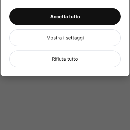
Accetta tutto
Mostra i settaggi
Rifiuta tutto