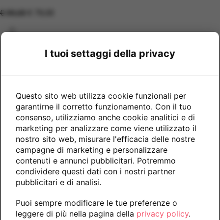
€
99,00
€
79,00
I tuoi settaggi della privacy
Questo sito web utilizza cookie funzionali per
garantirne il corretto funzionamento. Con il tuo
consenso, utilizziamo anche cookie analitici e di
marketing per analizzare come viene utilizzato il
nostro sito web, misurare l'efficacia delle nostre
campagne di marketing e personalizzare
contenuti e annunci pubblicitari. Potremmo
condividere questi dati con i nostri partner
pubblicitari e di analisi.
Puoi sempre modificare le tue preferenze o
leggere di più nella pagina della
privacy policy
.