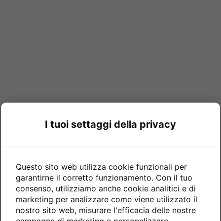
I tuoi settaggi della privacy
Questo sito web utilizza cookie funzionali per
garantirne il corretto funzionamento. Con il tuo
consenso, utilizziamo anche cookie analitici e di
marketing per analizzare come viene utilizzato il
nostro sito web, misurare l'efficacia delle nostre
campagne di marketing e personalizzare