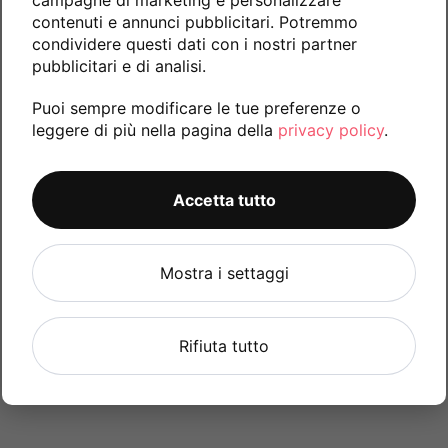
contenuti e annunci pubblicitari. Potremmo
condividere questi dati con i nostri partner
pubblicitari e di analisi.
Puoi sempre modificare le tue preferenze o
leggere di più nella pagina della
privacy policy
.
Accetta tutto
Mostra i settaggi
Rifiuta tutto