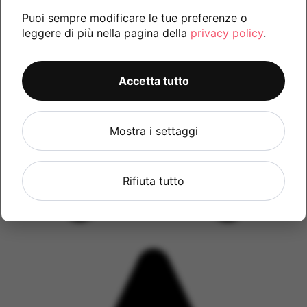
Puoi sempre modificare le tue preferenze o
leggere di più nella pagina della
privacy policy
.
Accetta tutto
Mostra i settaggi
Rifiuta tutto