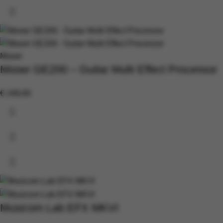
Mooer
Mooer GE200 – Guitar Multi Effect Processor
€
249,00
Musicom Lab EFX MKVI