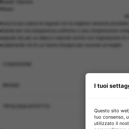
Brand:
Strymon
Share:
D
Inizia la tua catena di segnali con la migliore versione possibi
distinte per una trasparenza uniforme o una compressione vinta
segnale dry per un attacco naturale anche con impostazioni di c
esattamente ciò di cui hanno bisogno per suonare al meglio.
CONDIZIONE
I tuoi settag
BRAND
TIPOLOGIA EFFETTO
Questo sito web 
tuo consenso, u
utilizzato il no