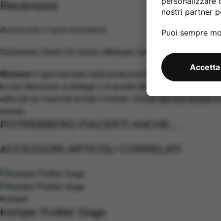
personalizzare 
Recensioni
nostri partner pu
Ancora non ci sono recensioni.
Puoi sempre mod
Solamente clienti che hanno effettuato l'accesso ed hanno acq
Accetta
Strymon
è specializzato nella produzione di
effetti per chitarr
la sua attenzione ai dettagli e la qualità dei suoi prodotti.
Strym
utilizzati da musicisti di tutto il mondo. Grazie alla loro durata e a
mondo.
POTREBBERO PIACERTI ANCHE....
ACCESSORI ARTICOLI CORRELATI
Kemper
Kemper Profiler Stage