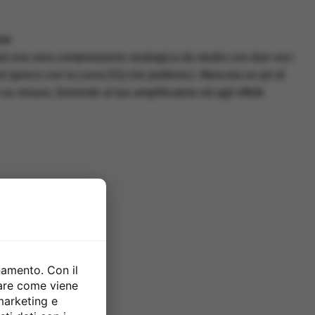
ON
rra ad una vera compressione analogica da studio con due voci
t sporco con la curva EQ che preferisci. Mescola un pò di
 misura, fornendo al tuo amplificatore ed agli effetti
sori
namento. Con il
zare come viene
 marketing e