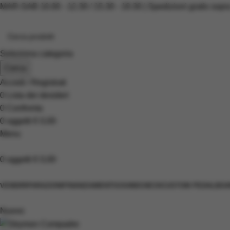
MAR-SAB 10.00 - 12.30 / 15.30 - 19.30 | Spedizioni gratis sopr
Seleziona categoria
Cerca
Accedi / Registrati
0
Lista dei desideri
0
Confronta
0
oggetti
€
0,00
Menu
0
oggetti
€
0,00
Scopri i prodotti
VENDI
RIPARAZIONI
FINANZIAMENTI
SOUNDCHECK
CUSTOM PEDALBOA
Nuovo