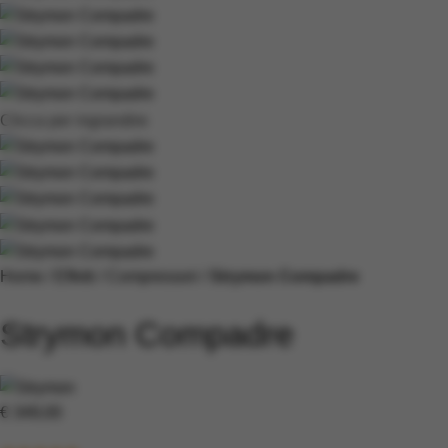
Clicca per ingrandire
Home
Effetti
Compressori
Strymon Compadre
Strymon Compadre
€
349,00