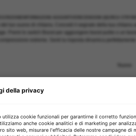
ESCRIZIONE
INFORMAZIONI AGGIUNTIVE
RECENSIONI (0)
CIRCA STRYM
le del tuo suono di chitarra. Concedi il segnale della tua chita
ge. Premi lo switch Boost per aggiungere boost pulito o un boos
ompressione estreme. Senti la risposta dinamica perfettamente su
Nuovo
Strymon
gi della privacy
Compres
utilizza cookie funzionali per garantirne il corretto funzio
tilizziamo anche cookie analitici e di marketing per analiz
stro sito web, misurare l'efficacia delle nostre campagne di