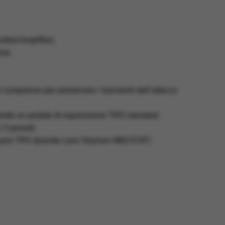
lled Amplifier)
ema
 compresso per preservare i transienti dell’attacco
amite un pedale di espressione TRS standard
 3 preset)
te jack TRS (tramite cavo Strymon MIDI EXP)