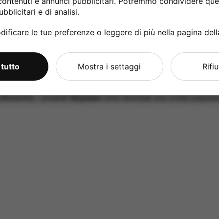
contenuti e annunci pubblicitari. Potremmo condividere ques
bblicitari e di analisi.
ificare le tue preferenze o leggere di più nella pagina del
uistato questo prodotto possono lasciare una recensione.
 tutto
Mostra i settaggi
Rifi
e
,
effetti per bassi
e per altri strumenti a corda. Fondata nel 2
on
offre una
vasta gamma di effetti, compresi riverberi, dela
ffidabilità, i prodotti
Strymon
sono diventati una scelta popolare t