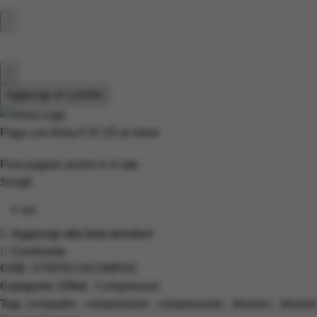
Aggiungi al carrello
Paga con Alma
€ 87.25
al mese
Puoi pagare anche in
4
rate
Scegli
Aggiungi alla lista desideri
Confronta
COD:
STRPECHCOMPAD
Categorie:
Effetti
,
Compressori
Tag:
compadre
,
compression
,
compressore
,
strymon
,
strymo