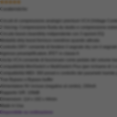
Caratteristiche:
Circuiti di compressione analogici premium VCA (Voltage Contro
2 Voicing: Compressione fluida da studio e compressione estr
Circuito boost clean/dirty indipendente con 3 opzioni EQ
Modalità dirty boost fornisce overdrive quando attivata
Controllo DRY consente di fondere il segnale dry con il segnale
Ingresso preamplificatore JFET in classe A
Uscita VCA consente di funzionare come pedale del volume tr
Compatibilità MiniSwitch e MultiSwitch Plus (per richiamo di 1 o
Compatibilità MIDI: 300 preset e controllo dei parametri trami
True Bypass o Bypass buffer
Alimentatore 9V incluso (negativo al centro), 150mA
Rapporto S/R: 109dB
Dimensioni: 114 x 102 x 44mm
Made in Usa
Disponibile su ordinazione