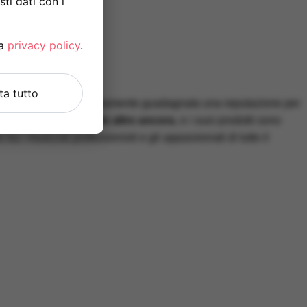
ti dati con i
la
privacy policy
.
uta tutto
004, l'azienda si è rapidamente guadagnata una reputazione per
y, modulazioni e molto altro ancora
, e i suoi prodotti sono
ra i musicisti professionisti e gli appassionati di tutto il