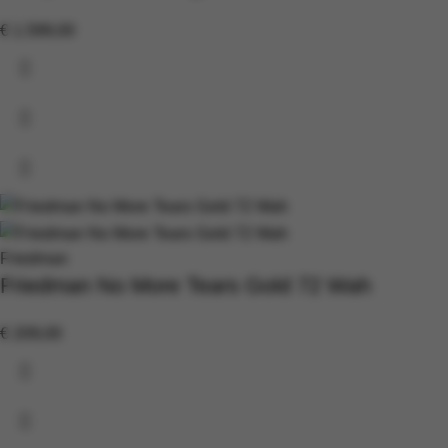
€
1.599,00
Friedman
Friedman No More Tears Gold 72 Wah
€
209,00