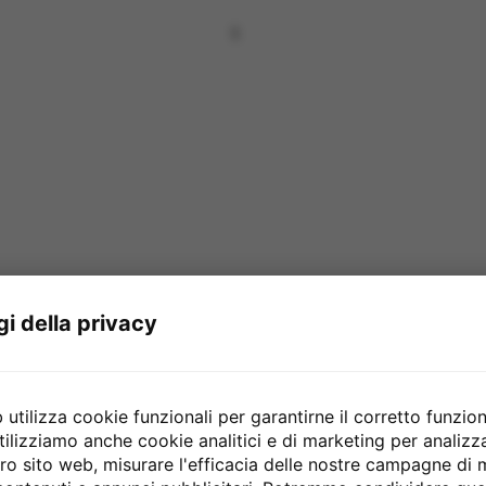
gi della privacy
ttriche
Tag:
R66 Horizon
,
saint louis
,
schecter
,
the live sound
Br
utilizza cookie funzionali per garantirne il corretto funzio
tilizziamo anche cookie analitici e di marketing per analiz
SCRIZIONE
INFORMAZIONI AGGIUNTIVE
RECENSIONI (0)
CIRCA SCHEC
stro sito web, misurare l'efficacia delle nostre campagne di
 R66 Horizon Series – Struttura: Bolt-on – Corpo: Ontano – M