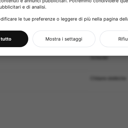
contenuti e annunci pubblicitari. Potremmo condividere ques
12” – Capotasto: Osso 42mm – Intarsi: Dots – Battipenna: White 
bblicitari e di analisi.
6 Horizon 2 Point Tremolo – Meccaniche: R66 Horizon autoblocca
ificare le tue preferenze o leggere di più nella pagina del
ampia tasca anteriore.
Nuovo
 tutto
Mostra i settaggi
Rifi
Schecter
Chitarre elettriche