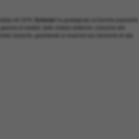
ndata nel 1976,
Schecter
ha guadagnato un'enorme popolarità
ta gamma di modelli, dalle chitarre elettriche, classiche alle
norità classiche, garantendo ai musicisti uno strumento di alta