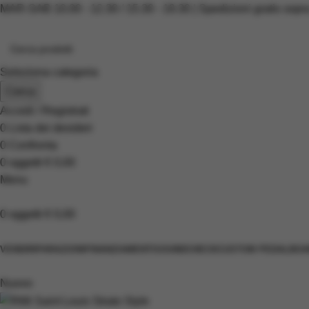
MAR-SAB 10.00 - 12.30 / 15.30 - 19.30 | Spedizioni gratis sopr
Seleziona categoria
Cerca
Accedi / Registrati
0
Lista dei desideri
0
Confronta
0
oggetti
€
0,00
Menu
0
oggetti
€
0,00
Scopri i prodotti
VENDI
RIPARAZIONI
FINANZIAMENTI
SOUNDCHECK
CUSTOM PEDALBOA
Nuovo