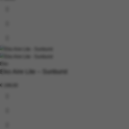
Eko
Eko Aire Lite – Sunburst
€
199,00