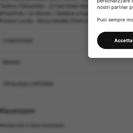
personalizzare 
Tastiera: Palissandro – 22 tasti nickel silver Jumbo – Radius: 
nostri partner pu
(Push/Pull) + 1x Volume + Selettore a 5 posizioni – Ponte: R6
Puoi sempre mod
Finitura: Lucida – Borsa imbottita 15mm nera R66 Horizon con 
Accetta
CONDIZIONE
BRAND
TIPOLOGIA CHITARRE
Recensioni
Ancora non ci sono recensioni.