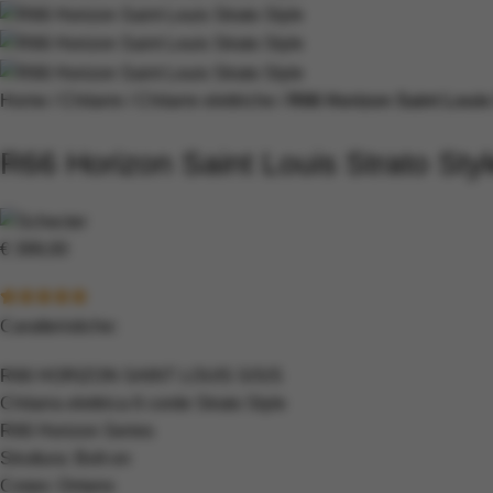
Home
Chitarre
Chitarre elettriche
R66 Horizon Saint Louis 
R66 Horizon Saint Louis Strato Sty
€
399,00
Caratteristiche:
R66 HORIZON SAINT LOUIS S/S/S
Chitarra elettrica 6 corde Strato Style
R66 Horizon Series
Struttura: Bolt-on
Corpo: Ontano