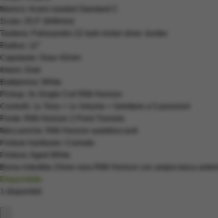
Manico: Acero roasted Standard C
Scala: 25,5” (648mm)
Tastiera: Palissandro 22 tasti nickel silver Jumbo
Radius: 12”
Capotasto: Osso 42mm
Intarsi: Dots
Battipenna: White
Pickup: 3x Single Coil R66 Horizon
Controlli: 1x Tono + 1x Volume + Selettore a 5 posizioni
Ponte: R66 Horizon 2 Point Tremolo
Meccaniche: R66 Horizon autobloccanti
Finiture hardware: Cromato
Finitura: Aged White
Borsa imbottita 15mm nera R66 Horizon con ampia tasca anteri
Disponibile
1 disponibili