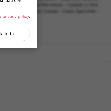
ti dati con i
– Pickup: 3x Single Coil R66 Horizon – Controlli: 1x Tono
nti – Finiture hardware: Cromato – Colore: Aged white –
la
privacy policy
.
uta tutto