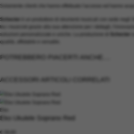
Solamente clienti che hanno effettuato l'accesso ed hanno acq
Schecter
è un produttore di strumenti musicali con sede negli S
tra i musicisti grazie alla sua attenzione per i dettagli, l'innovaz
soluzioni personalizzate e uniche. La produzione di
Schecter
s
qualità, affidabile e versatile.
POTREBBERO PIACERTI ANCHE....
ACCESSORI ARTICOLI CORRELATI
Eko
Eko Ukulele Soprano Red
€
39,00