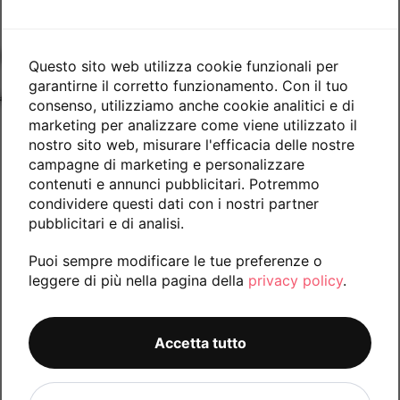
Mooer Baby Bomb
Questo sito web utilizza cookie funzionali per
garantirne il corretto funzionamento. Con il tuo
€
99,00
€
79,00
consenso, utilizziamo anche cookie analitici e di
marketing per analizzare come viene utilizzato il
nostro sito web, misurare l'efficacia delle nostre
campagne di marketing e personalizzare
contenuti e annunci pubblicitari. Potremmo
condividere questi dati con i nostri partner
pubblicitari e di analisi.
Puoi sempre modificare le tue preferenze o
leggere di più nella pagina della
privacy policy
.
Accetta tutto