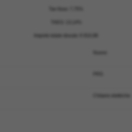
Tan fisso: 7,75%
TAEG: 13,14%
Importo totale dovuto: € 810,96
Nuovo
PRS
Chitarre elettriche