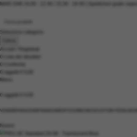
MAR-SAB 10.00 - 12.30 / 15.30 - 19.30 | Spedizioni gratis sopr
Seleziona categoria
Cerca
Accedi / Registrati
0
Lista dei desideri
0
Confronta
0
oggetti
€
0,00
Menu
0
oggetti
€
0,00
Scopri i prodotti
VENDI
RIPARAZIONI
FINANZIAMENTI
SOUNDCHECK
CUSTOM PEDALBOA
Nuovo