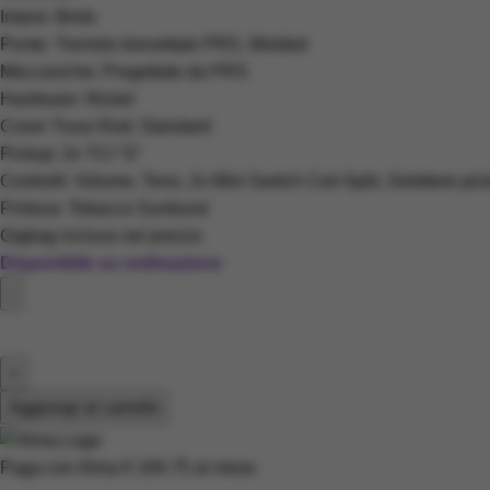
Intarsi: Birds
Ponte: Tremolo brevettato PRS, Molded
Meccaniche: Progettate da PRS
Hardware: Nickel
Cover Truss Rod: Standard
Pickup: 2x TCI “S”
Controlli: Volume, Tono, 2x Mini Switch Coil-Split, Selettore pi
Finitura: Tobacco Sunburst
Gigbag inclusa nel prezzo
Disponibile su ordinazione
Aggiungi al carrello
Paga con Alma
€ 184.75
al mese