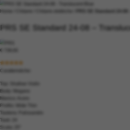
Home
Chitarre
Chitarre elettriche
PRS SE Standard 24-08 
PRS SE Standard 24-08 – Transluc
€
739,00
Caratteristiche:
Top: Shallow Violin
Body: Mogano
Manico: Acero
Profilo: Wide Thin
Tastiera: Palissandro
Tasti: 24
Scala: 25″