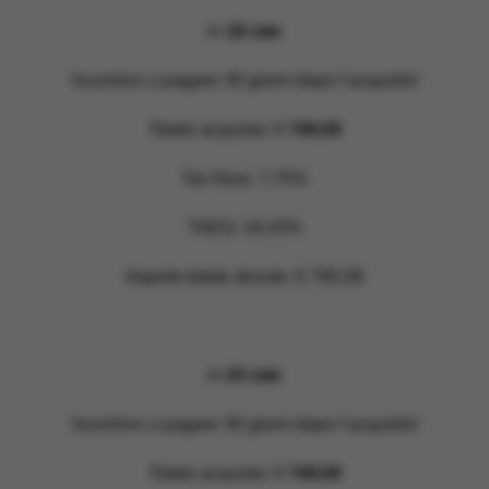
in
18 rate
Incominci a pagare 30 giorni dopo l’acquisto!
Totale acquisto: €
749,00
Tan fisso: 7,75%
TAEG: 16,43%
Importo totale dovuto: € 795,58
in
24 rate
Incominci a pagare 30 giorni dopo l’acquisto!
Totale acquisto: €
749,00