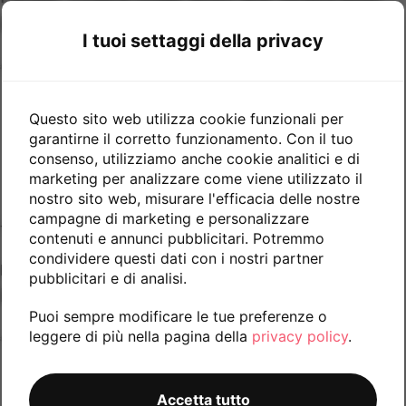
Lake Placid Blue LTD
I tuoi settaggi della privacy
€
1.099,00
€
1.507,00
Questo sito web utilizza cookie funzionali per
garantirne il corretto funzionamento. Con il tuo
consenso, utilizziamo anche cookie analitici e di
marketing per analizzare come viene utilizzato il
nostro sito web, misurare l'efficacia delle nostre
campagne di marketing e personalizzare
-15%
contenuti e annunci pubblicitari. Potremmo
condividere questi dati con i nostri partner
LTD
pubblicitari e di analisi.
LTD H-1001 FR
Puoi sempre modificare le tue preferenze o
leggere di più nella pagina della
privacy policy
.
€
1.099,00
€
1.289,00
Accetta tutto