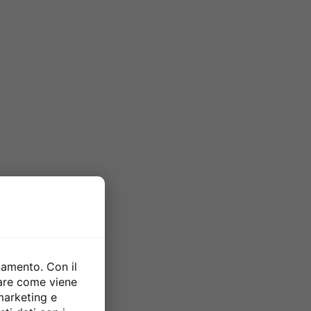
namento. Con il
zare come viene
 marketing e