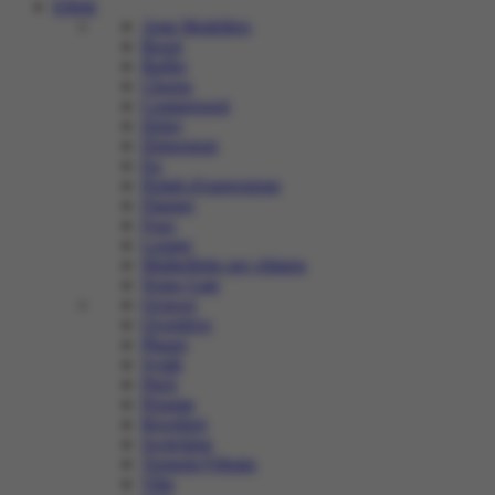
Effetti
Amp Modellers
Boost
Buffer
Chorus
Compressori
Delay
Distorsioni
Eq
Pedali d'espressione
Flanger
Fuzz
Looper
Multieffetto per chitarra
Noise Gate
Octaver
Overdrive
Phaser
Synth
Pitch
Preamp
Riverberi
Switching
Tremolo/Vibrato
Vibe