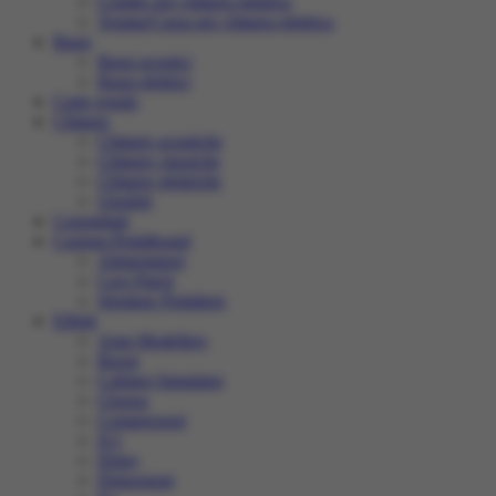
Combo per chitarra elettrica
Testata/Cassa per chitarra elettrica
Bassi
Bassi acustici
Bassi elettrici
Carte regalo
Chitarre
Chitarre acustiche
Chitarre classiche
Chitarre elettriche
Ukulele
Consigliati
Custom Pedalboard
Alimentatori
Cavi Patch
Strutture Pedaliere
Effetti
Amp Modellers
Boost
Cabinet Simulator
Chorus
Compressori
D.I
Delay
Distorsioni