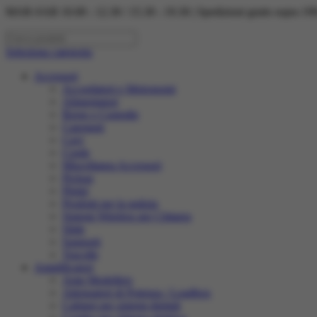
MAR-SAB 10.00 - 12.30 / 15.30 - 19.30 | Spedizioni gratis sopra 199,
Seleziona categoria
Accessori
Accordatori e Metronomi
Alimentatori
Borse e Custodie
Capotasti
Cavi
Corde
Miscellanea Accessori
Pickup
Plettri
Prodotti per la pulizia
Sistemi Wireless per Chitarra
Slide
Supporti
Tracolle
Amplificatori
Amp Modellers
Attenuatori di Potenza / Loadbox
Cabinet per sistemi digitali