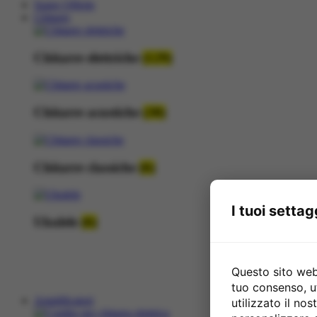
Super Offerte
Chitarre
Chitarre elettriche
(129)
Chitarre acustiche
(38)
Chitarre classiche
(6)
I tuoi settag
Ukulele
(6)
Questo sito web 
tuo consenso, u
Amplificatori
utilizzato il no