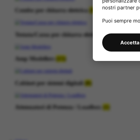
personalizzare 
nostri partner pu
Combo per chitarra elettrica
(36)
Puoi sempre mod
Testata/Cassa per chitarra elettrica
(14)
Accetta
Amp Modellers
(15)
Cabinet per sistemi digitali
(8)
Attenuatori di Potenza / Loadbox
(1)