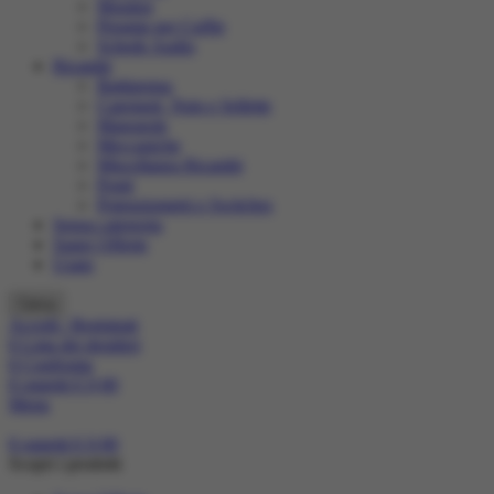
Monitor
Preamp per Cuffie
Schede Audio
Ricambi
Battipenna
Capotasti, Nuts e Sellette
Manopole
Meccaniche
Miscellanea Ricambi
Ponti
Potenziometri e Switches
Senza categoria
Super Offerte
Usato
Cerca
Accedi / Registrati
0
Lista dei desideri
0
Confronta
0
oggetti
€
0,00
Menu
0
oggetti
€
0,00
Scopri i prodotti