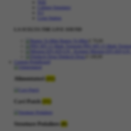
Wah
Cabinet Simulator
D.I
Loop Station
LA SCELTA THE LIVE SOUND
Ibanez Ts-Mini
€
79,00
PRS MT-15 Mark Tremo
Mission EP1-KP-GN
Digitech Drop
€
149,00
Custom Pedalboard
Alimentatori
(11)
Cavi Patch
(11)
Strutture Pedaliere
(8)