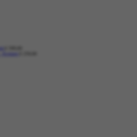
nti
€
599,00
 - Kemper
€
259,00