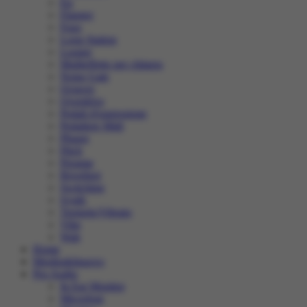
Eq
Flanger
Fuzz
Loop Station
Looper
Multieffetto per chitarra
Noise Gate
Octaver
Overdrive
Pedali d'espressione
Pedaliere Midi
Phaser
Pitch
Preamp
Riverberi
Switching
Synth
Tremolo/Vibrato
Vibe
Wah
Home
Megliodelnuovo
Pro Audio
In Ear Monitor
Microfoni