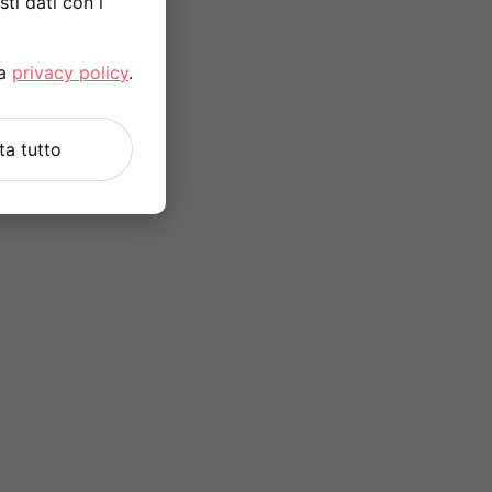
ti dati con i
la
privacy policy
.
uta tutto