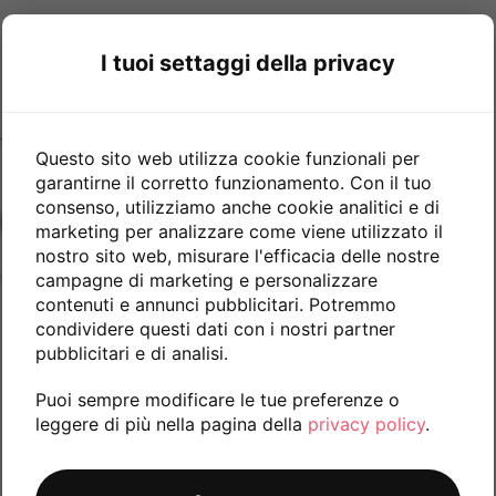
I tuoi settaggi della privacy
-20%
Questo sito web utilizza cookie funzionali per
garantirne il corretto funzionamento. Con il tuo
consenso, utilizziamo anche cookie analitici e di
Mooer Baby Bomb
marketing per analizzare come viene utilizzato il
nostro sito web, misurare l'efficacia delle nostre
€
79,00
€
99,00
campagne di marketing e personalizzare
contenuti e annunci pubblicitari. Potremmo
condividere questi dati con i nostri partner
pubblicitari e di analisi.
Puoi sempre modificare le tue preferenze o
leggere di più nella pagina della
privacy policy
.