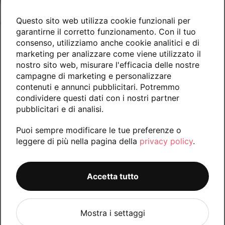
Questo sito web utilizza cookie funzionali per
€
79,00
€
99,00
garantirne il corretto funzionamento. Con il tuo
consenso, utilizziamo anche cookie analitici e di
marketing per analizzare come viene utilizzato il
nostro sito web, misurare l'efficacia delle nostre
campagne di marketing e personalizzare
contenuti e annunci pubblicitari. Potremmo
condividere questi dati con i nostri partner
pubblicitari e di analisi.
Puoi sempre modificare le tue preferenze o
leggere di più nella pagina della
privacy policy
.
Accetta tutto
Mostra i settaggi