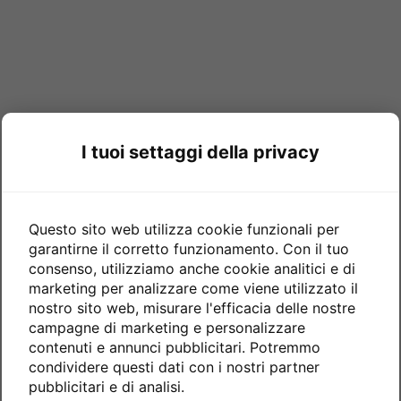
I tuoi settaggi della privacy
Questo sito web utilizza cookie funzionali per
garantirne il corretto funzionamento. Con il tuo
consenso, utilizziamo anche cookie analitici e di
marketing per analizzare come viene utilizzato il
nostro sito web, misurare l'efficacia delle nostre
campagne di marketing e personalizzare
contenuti e annunci pubblicitari. Potremmo
condividere questi dati con i nostri partner
pubblicitari e di analisi.