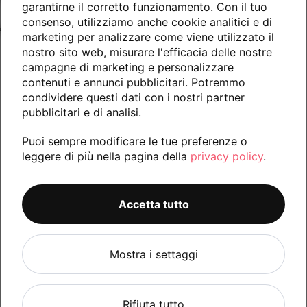
garantirne il corretto funzionamento. Con il tuo
consenso, utilizziamo anche cookie analitici e di
€
99,00
€
79,00
marketing per analizzare come viene utilizzato il
nostro sito web, misurare l'efficacia delle nostre
campagne di marketing e personalizzare
contenuti e annunci pubblicitari. Potremmo
condividere questi dati con i nostri partner
pubblicitari e di analisi.
Puoi sempre modificare le tue preferenze o
leggere di più nella pagina della
privacy policy
.
Accetta tutto
Mostra i settaggi
Rifiuta tutto