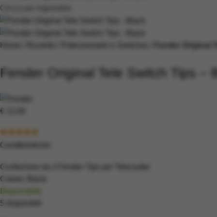
Clicca per ingrandire
Home
Ricambi
Potenziometri e Switches
Fender Original T
Fender Original Tele Switch Tips – 
€
12,00
Caratteristiche:
Confezione da 2 Fender Tips per Telecaster
Colore: Black
Disponibile
5 disponibili