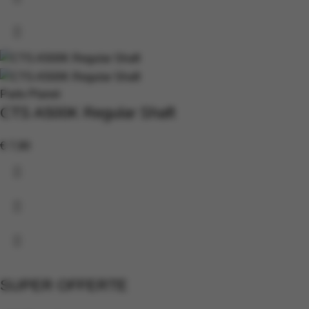
Parts Planet
CTS A500K Regular Shaft
€
7,90
SUPER OFFERTE