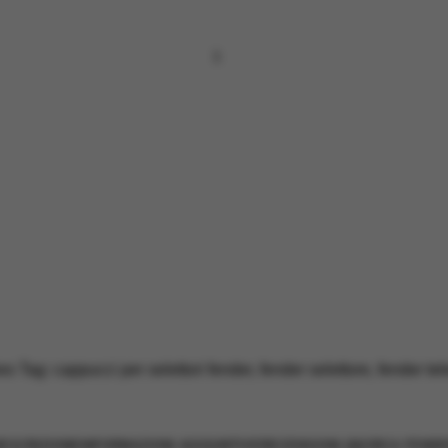
es
Tag:
cappucci per selettori fender
,
fender selettore
,
fender tel
ESCRIZIONE
INFORMAZIONI AGGIUNTIVE
RECENSIONI (0)
CIRCA FEND