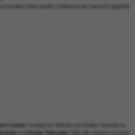
i ricambio d’alta qualità. Confezione da 2 pezzi di cappellini
arre e bassi
. Fondata nel 1946 da Leo Fender, l'azienda ha
tocaster
e la
Fender Telecaster
. Oltre alle chitarre e ai bassi,