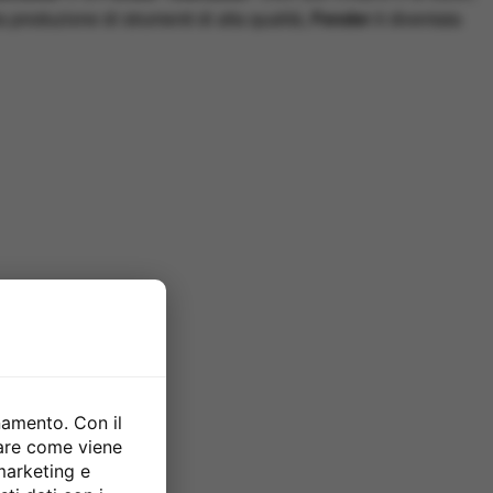
a produzione di strumenti di alta qualità,
Fender
è diventata
namento. Con il
zare come viene
 marketing e