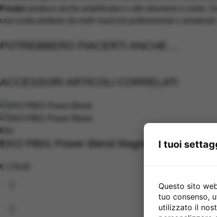
Fender
produce anche amplificatori e altri strumenti a corda. Gr
una scelta preferita da molti musicisti professionisti e amatoriali
POTREBBERO PIACERTI ANCHE....
ACCESSORI ARTICOLI CORRELATI
Eko
EKO PB01 Power Blend Magnetico + Condens
I tuoi settag
€
179,00
Questo sito web 
tuo consenso, u
utilizzato il no