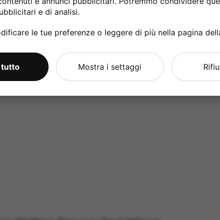
contenuti e annunci pubblicitari. Potremmo condividere ques
bblicitari e di analisi.
ificare le tue preferenze o leggere di più nella pagina del
 tutto
Mostra i settaggi
Rifi
ed Humbucker Manico – Nero