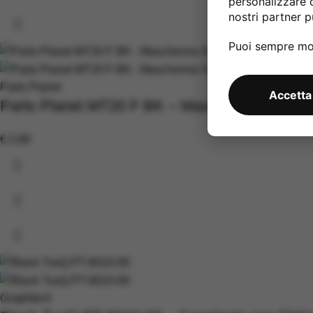
personalizzare 
nostri partner pu
Puoi sempre mod
Parts Planet
Accetta
Parts Planet MT20 F BK – Mascherina Slant
€
2,90
Graphtech