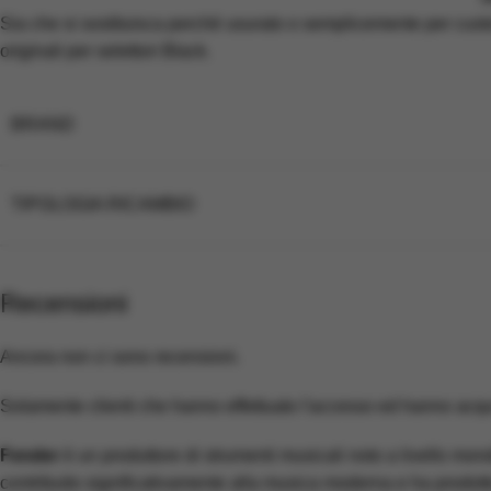
Sia che si sostituisca perchè usurato o semplicemente per custom
originali per selettori Black.
BRAND
TIPOLOGIA RICAMBIO
Recensioni
Ancora non ci sono recensioni.
Solamente clienti che hanno effettuato l'accesso ed hanno acq
Fender
è un produttore di strumenti musicali noto a livello mond
contribuito significativamente alla musica moderna e ha prodott