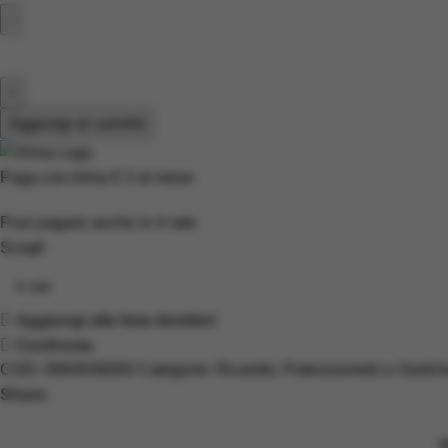
Aggiungi al carrello
Paga con Alma
€ 3
al mese
Puoi pagare anche in
4
rate
Scegli
Aggiungi alla lista desideri
Confronta
COD:
0994936000
Categorie:
Ricambi
,
Potenziometri e Switch
Share:
D