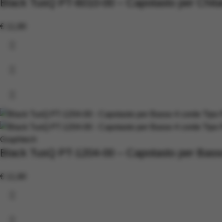
Black TusQ PT-6010-00 – Capotasto per Chitar
€
11,90
Graphtech
Black TusQ PT-1204-00 – Capotasto per Basso
€
11,90