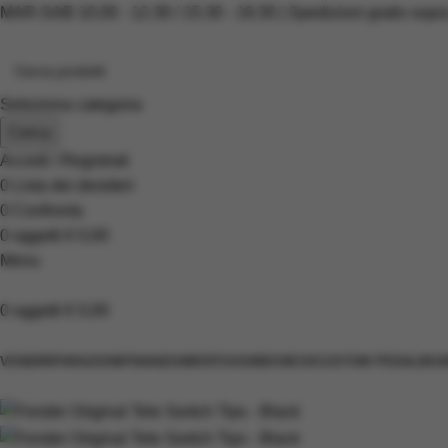
MAR-SAB 10.00 - 12.30 / 15.30 - 19.30 | Spedizioni gratis sopr
Seleziona categoria
Cerca
Accedi / Registrati
0
Lista dei desideri
0
Confronta
0
oggetti
€
0,00
Menu
0
oggetti
€
0,00
Scopri i prodotti
VENDI
RIPARAZIONI
FINANZIAMENTI
SOUNDCHECK
CUSTOM PEDALBOA