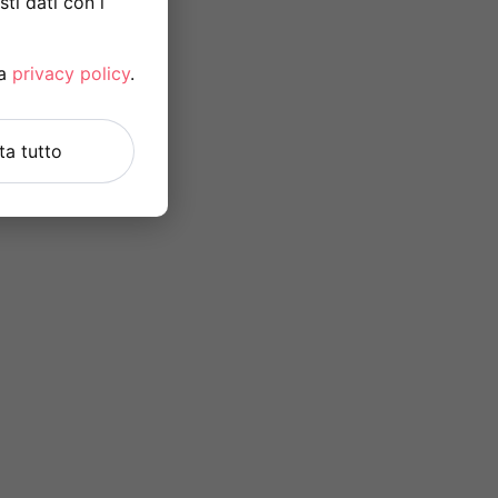
ti dati con i
la
privacy policy
.
uta tutto