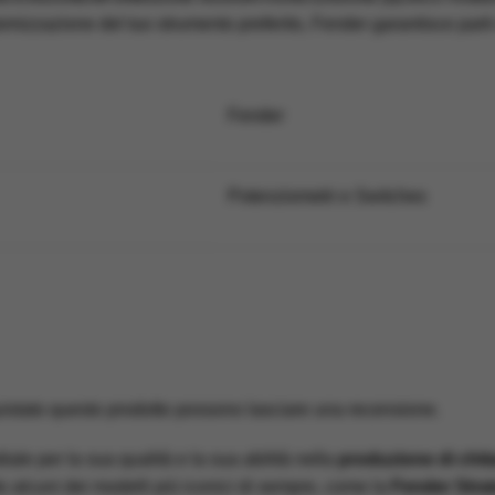
izzazione del tuo strumento preferito, Fender garantisce parti d
Fender
Potenziometri e Switches
uistato questo prodotto possono lasciare una recensione.
iale per la sua qualità e la sua abilità nella
produzione di chit
o alcuni dei modelli più iconici di sempre, come la
Fender Stra