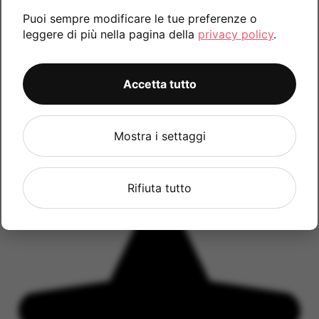
Puoi sempre modificare le tue preferenze o
leggere di più nella pagina della
privacy policy
.
Accetta tutto
Mostra i settaggi
Rifiuta tutto