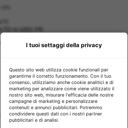
-15%
LTD
LTD H-1001 FR
€
1.289,00
€
1.099,00
I tuoi settaggi della privacy
Questo sito web utilizza cookie funzionali per
garantirne il corretto funzionamento. Con il tuo
consenso, utilizziamo anche cookie analitici e di
marketing per analizzare come viene utilizzato il
-20%
nostro sito web, misurare l'efficacia delle nostre
campagne di marketing e personalizzare
contenuti e annunci pubblicitari. Potremmo
condividere questi dati con i nostri partner
Mooer Baby Bomb
pubblicitari e di analisi.