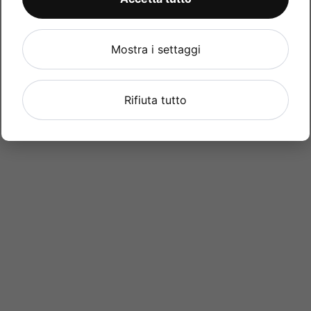
Mostra i settaggi
Rifiuta tutto