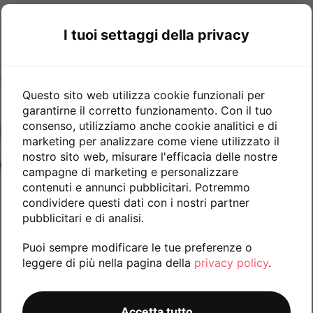
I tuoi settaggi della privacy
-20%
Questo sito web utilizza cookie funzionali per
garantirne il corretto funzionamento. Con il tuo
consenso, utilizziamo anche cookie analitici e di
Mooer Baby Bomb
marketing per analizzare come viene utilizzato il
nostro sito web, misurare l'efficacia delle nostre
€
99,00
€
79,00
campagne di marketing e personalizzare
contenuti e annunci pubblicitari. Potremmo
condividere questi dati con i nostri partner
pubblicitari e di analisi.
Puoi sempre modificare le tue preferenze o
leggere di più nella pagina della
privacy policy
.
Accetta tutto