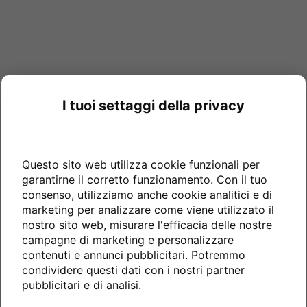
I tuoi settaggi della privacy
Questo sito web utilizza cookie funzionali per
garantirne il corretto funzionamento. Con il tuo
consenso, utilizziamo anche cookie analitici e di
marketing per analizzare come viene utilizzato il
nostro sito web, misurare l'efficacia delle nostre
campagne di marketing e personalizzare
contenuti e annunci pubblicitari. Potremmo
condividere questi dati con i nostri partner
pubblicitari e di analisi.