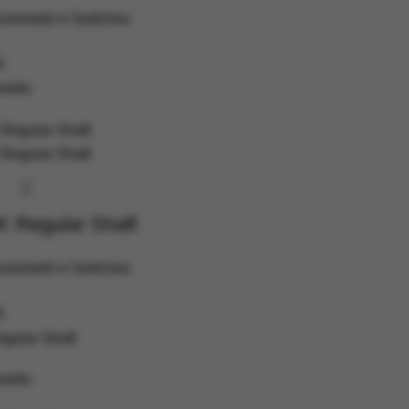
ziometri e Switches
0
rello
 Regular Shaft
ziometri e Switches
0
gular Shaft
rello