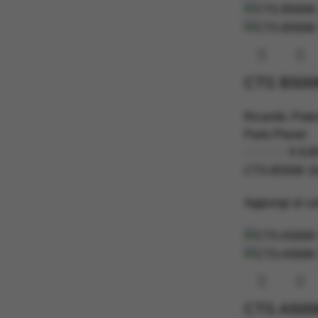
CTS B500K
Ricambi
,
Poten
Parts Planet
€
8,9
CTS B500K Sh
Aggiungi al car
CTS A500K