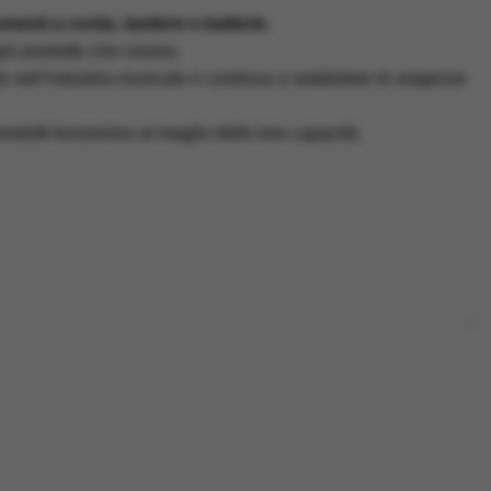
menti a corda, tastiere e batterie
.
ogni prodotto che creano.
e nell’industria musicale e continua a soddisfare le esigenze
rodotti funzionino al meglio delle loro capacità.