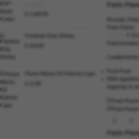
Parts Pla
€
1.699,00
Ricambi
,
Poten
Parts Planet
€
15,
Friedman Dirty Shirley
Potenziometro 
€
229,00
Caratteristiche
Push-Push
Planet Waves NS Ratchet Capo
500k logaritmi
€
12,90
Aggiungi al car
Parts Pla