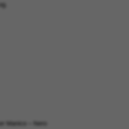
og.
er Manico – Nero