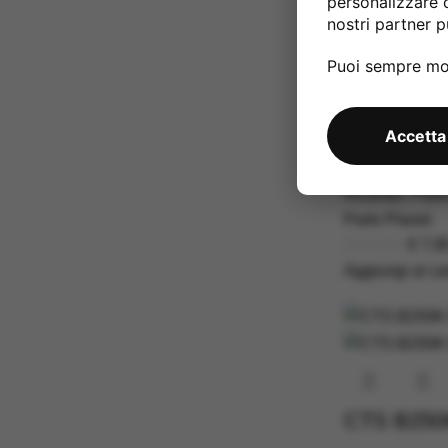
personalizzare 
nostri partner pu
Puoi sempre mod
Accetta
CTS A500K
Ricambi
,
Poten
Parts Planet
€
7,9
Aggiungi al car
CTS B250K