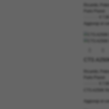
Ricambi
,
Poten
Parts Planet
€
7,9
Aggiungi al car
CTS A250K
Ricambi
,
Poten
Parts Planet
€
7,9
CTS A250K Re
Aggiungi al car