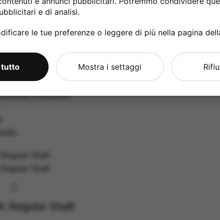
contenuti e annunci pubblicitari. Potremmo condividere ques
bblicitari e di analisi.
ificare le tue preferenze o leggere di più nella pagina del
 tutto
Mostra i settaggi
Rifi
 Regular Shaft
ziometri e Switches
0
rello
 Regular Shaft