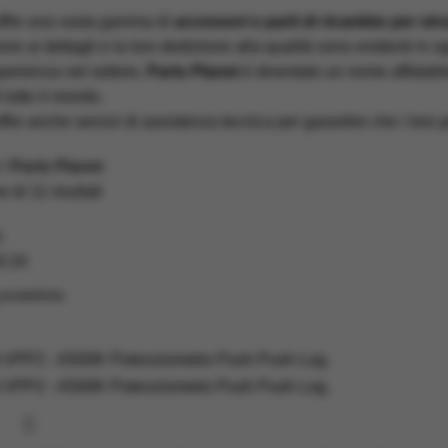
ffre una vasta gamma di
accessori e parti di ricambio per stru
one ai dettagli e la loro dedizione alla qualità sono evidenti in 
perienza nel settore,
Parts Planet
è diventato un nome affidabil
 tutto il mondo.
ffre anche servizi di assistenza tecnica per garantire che i loro p
Parts Planet
 di 11 risultati
i
8
24