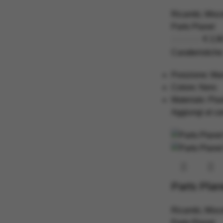
Ricambi
,
Misc
Parts Planet
€
2,9
Caratteristiche
Posizione: Ma
Colore: Nero
Materiale: Plas
Aggiungi al car
Parts Pla
Ricambi
,
Misc
Parts Planet