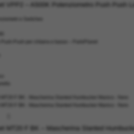
net VPP2 – A500K Potenziometro Push Push L
ziometri e Switches
90
Push-Push per chitarra e basso – PartsPlanet
:
co
rello
net MT20 F BK – Mascherina Slanted Humbuck