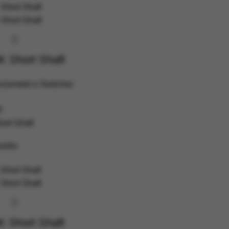
 Short Shaft
ziometri e Switches
0
ort Shaft
rello
 Short Shaft