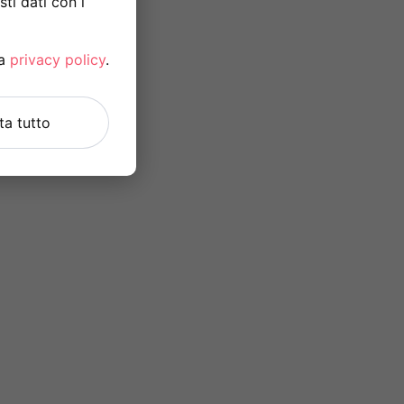
ti dati con i
la
privacy policy
.
uta tutto