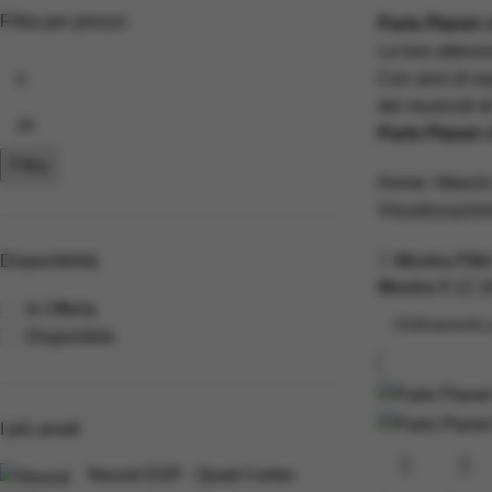
Filtra per prezzo
Parts Planet
o
La loro attenzi
Con anni di es
dei musicisti di
Parts Planet
o
Filtra
Home
Marchi
Visualizzazione
Mostra Filtr
Disponibilità
Mostra
9
12
1
In Offerta
Disponibile
I più amati
Neural DSP - Quad Cortex