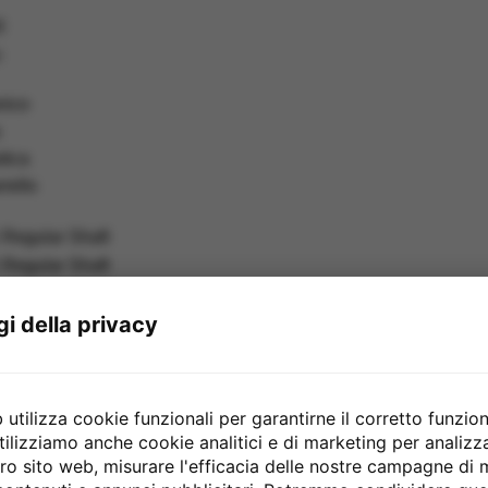
0
:
nico
tica
rello
gi della privacy
 Regular Shaft
ziometri e Switches
utilizza cookie funzionali per garantirne il corretto funzio
tilizziamo anche cookie analitici e di marketing per analiz
0
stro sito web, misurare l'efficacia delle nostre campagne di
rello