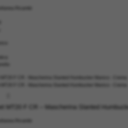
ellanea Ricambi
0
:
nico
tica
rello
net MT20 F CR – Mascherina Slanted Humbuck
ellanea Ricambi