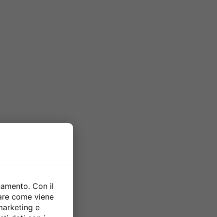
namento. Con il
zare come viene
 marketing e