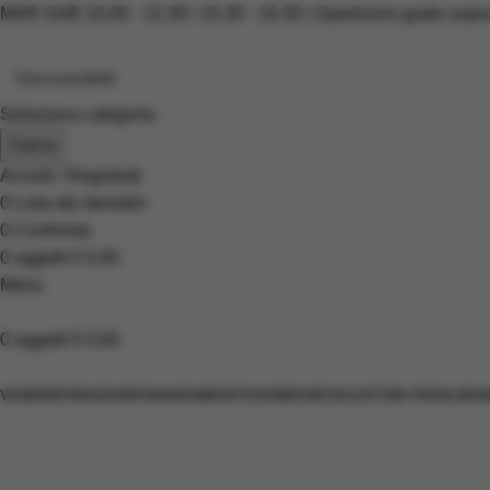
MAR-SAB 10.00 - 12.30 / 15.30 - 19.30 | Spedizioni gratis sopr
Seleziona categoria
Cerca
Accedi / Registrati
0
Lista dei desideri
0
Confronta
0
oggetti
€
0,00
Menu
0
oggetti
€
0,00
Scopri i prodotti
VENDI
RIPARAZIONI
FINANZIAMENTI
SOUNDCHECK
CUSTOM PEDALBOA
Parts Planet